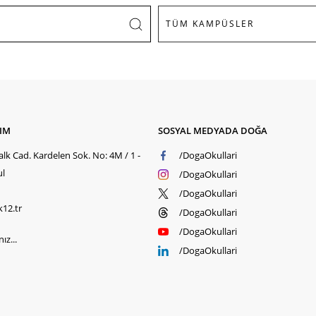
ŞIM
SOSYAL MEDYADA DOĞA
lk Cad. Kardelen Sok. No: 4M / 1 -
/DogaOkullari
ul
/DogaOkullari
/DogaOkullari
k12.tr
/DogaOkullari
/DogaOkullari
ız...
/DogaOkullari