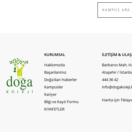
KURUMSAL
İLETİŞİM & ULA
Hakkımızda
Barbaros Mah. Ha
Başarılarımız
Ataşehir / İstanb
Doğa'dan Haberler
444 36 42
Kampüsler
info@dogakoleji.
Kariyer
Harita için Tıklayın
Bilgi ve Kayıt Formu
KIYAFETLER