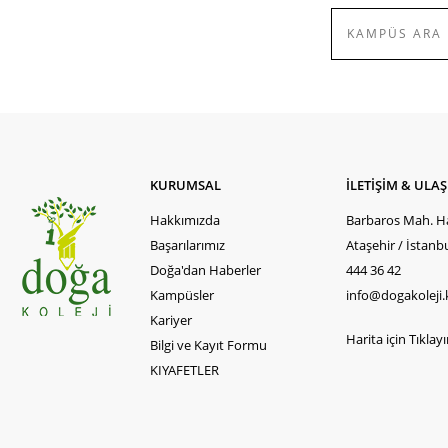
KURUMSAL
İLETİŞİM & ULA
Hakkımızda
Barbaros Mah. Ha
Başarılarımız
Ataşehir / İstanb
Doğa'dan Haberler
444 36 42
Kampüsler
info@dogakoleji.
Kariyer
Harita için Tıklayın
Bilgi ve Kayıt Formu
KIYAFETLER