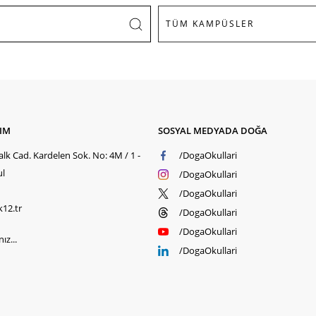
ŞIM
SOSYAL MEDYADA DOĞA
lk Cad. Kardelen Sok. No: 4M / 1 -
/DogaOkullari
ul
/DogaOkullari
/DogaOkullari
k12.tr
/DogaOkullari
/DogaOkullari
ız...
/DogaOkullari