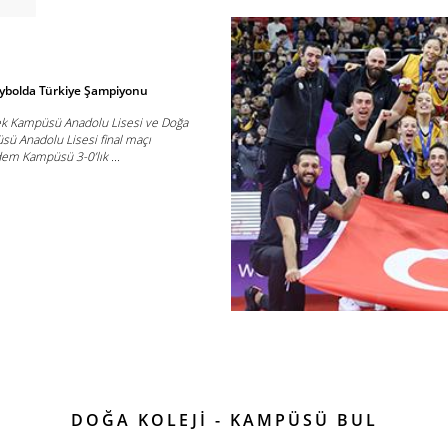
eybolda Türkiye Şampiyonu
cek Kampüsü Anadolu Lisesi ve Doğa
ü Anadolu Lisesi final maçı
em Kampüsü 3-0’lık ...
DOĞA KOLEJİ - KAMPÜSÜ BUL