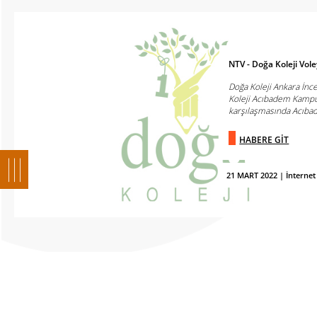
NTV - Doğa Koleji Vol
Doğa Koleji Ankara İn
Koleji Acıbadem Kampüs
karşılaşmasında Acıbad
HABERE GİT
21 MART 2022 | İnternet