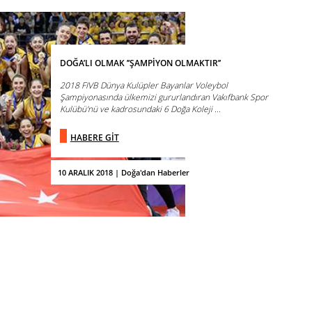
DOĞA’LI OLMAK ’’ŞAMPİYON OLMAKTIR’’
2018 FIVB Dünya Kulüpler Bayanlar Voleybol
Şampiyonasında ülkemizi gururlandıran Vakıfbank Spor
Kulübü'nü ve kadrosundaki 6 Doğa Koleji ...
HABERE GİT
10 ARALIK 2018 | Doğa'dan Haberler