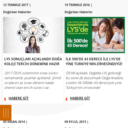
12 TEMMUZ 2017 |
19 TEMMUZ 2016 |
Doğa'dan Haberler
Doğa'dan Haberler
LYS SONUÇLARI AÇIKLANDI! DOĞA
İLK 500'DE 43 DERECE İLE LYS'DE
KOLEJİ TERCİH DÖNEMİNE HAZIR
YİNE TÜRKİYE'NİN ZİRVESİNDEYİZ!
2017 ÖSYS sisteminin sınav süreci
ÖSYM açıkladı, Doğa'da LYS geleneği
tamamlandı, puanlar açıklandı. Şimdi
bu sene de bozulmadı! Doğa Anadolu
sırada en az sınav dönemi kadar
Liseleri İlk 500'de 43 dereceyle yine
önemli olan tercih süreci var.
Türkiye'nin zirvesinde!
HABERE GİT
HABERE GİT
03 NİSAN 2014 |
09 EYLÜL 2013 |