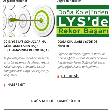
Doğa'dan Haberler
Doğa'dan Haberler
2013 YGS-LYS SONUÇLARINA
DOĞA OKULLARI LYS'DE DE
GÖRE OKULLARIN BAŞARI
ZİRVEDE
SIRALAMASINDA REKOR BAŞARI!
Öğrenci merkezli eğitim sistemi ve
Doğa Koleji'nde YGS-LGS başarısı
özgün eğitim modeli ile öğrencilerini
artık bir gelenek. Açıklanan resmi
hayata hazırlayan Doğa Koleji, başarı
rakamlara göre Anadolu Lisesi
geleneğini Lisans Yerleştirme ...
kategorisinde Doğa Okulu yine ipi
göğüsledi.
HABERE GİT
HABERE GİT
DOĞA KOLEJİ - KAMPÜSÜ BUL