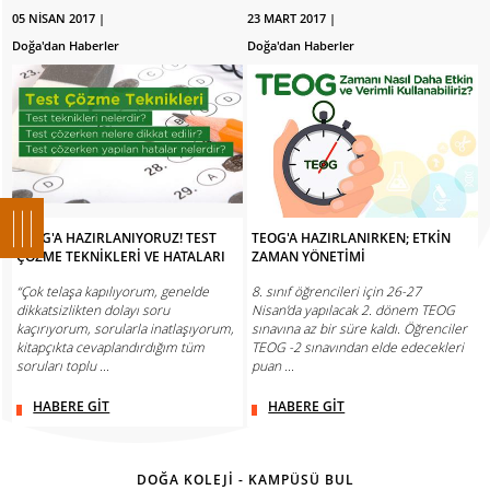
05 NİSAN 2017 |
23 MART 2017 |
Doğa'dan Haberler
Doğa'dan Haberler
TEOG'A HAZIRLANIYORUZ! TEST
TEOG'A HAZIRLANIRKEN; ETKİN
ÇÖZME TEKNİKLERİ VE HATALARI
ZAMAN YÖNETİMİ
“Çok telaşa kapılıyorum, genelde
8. sınıf öğrencileri için 26-27
dikkatsizlikten dolayı soru
Nisan'da yapılacak 2. dönem TEOG
kaçırıyorum, sorularla inatlaşıyorum,
sınavına az bir süre kaldı. Öğrenciler
kitapçıkta cevaplandırdığım tüm
TEOG -2 sınavından elde edecekleri
soruları toplu ...
puan ...
HABERE GİT
HABERE GİT
DOĞA KOLEJİ - KAMPÜSÜ BUL