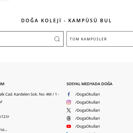
DOĞA KOLEJİ - KAMPÜSÜ BUL
ŞIM
SOSYAL MEDYADA DOĞA
lk Cad. Kardelen Sok. No: 4M / 1 -
/DogaOkullari
ul
/DogaOkullari
/DogaOkullari
k12.tr
/DogaOkullari
/DogaOkullari
ız...