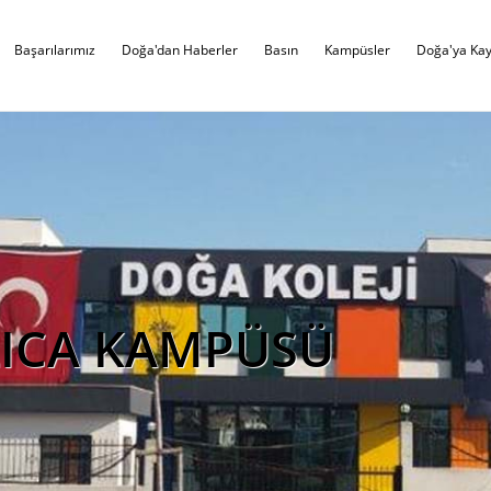
Başarılarımız
Doğa'dan Haberler
Basın
Kampüsler
Doğa'ya Kay
ICA KAMPÜSÜ