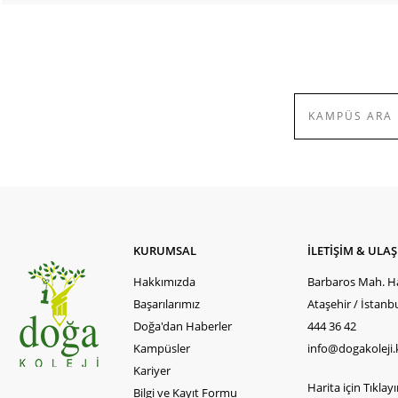
KURUMSAL
İLETİŞİM & ULA
Hakkımızda
Barbaros Mah. Ha
Başarılarımız
Ataşehir / İstanb
Doğa'dan Haberler
444 36 42
Kampüsler
info@dogakoleji.
Kariyer
Harita için Tıklayın
Bilgi ve Kayıt Formu