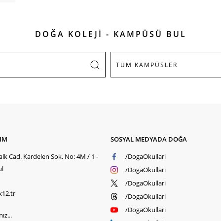
DOĞA KOLEJİ - KAMPÜSÜ BUL
ŞIM
SOSYAL MEDYADA DOĞA
lk Cad. Kardelen Sok. No: 4M / 1 -
/DogaOkullari
ul
/DogaOkullari
/DogaOkullari
k12.tr
/DogaOkullari
/DogaOkullari
ız...