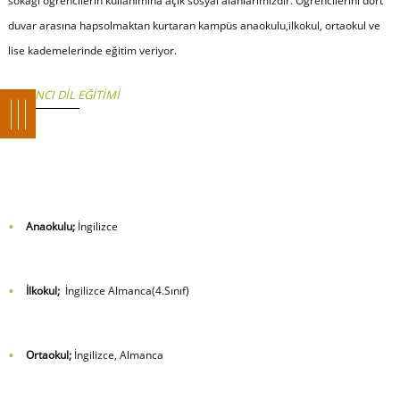
sokağı öğrencilerin kullanımına açık sosyal alanlarımızdır. Öğrencilerini dört
duvar arasına hapsolmaktan kurtaran kampüs anaokulu,ilkokul, ortaokul ve
lise kademelerinde eğitim veriyor.
YABANCI DİL EĞİTİMİ
Anaokulu;
İngilizce
İlkokul;
İngilizce Almanca(4.Sınıf)
Ortaokul;
İngilizce, Almanca