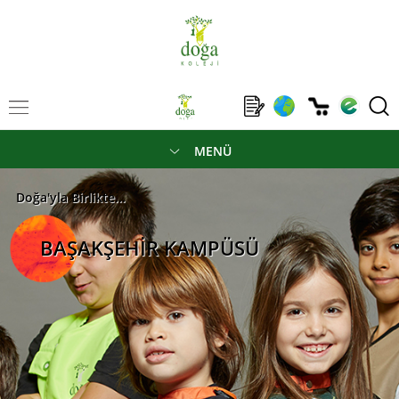
MENÜ
Doğa'yla Birlikte...
BAŞAKŞEHİR KAMPÜSÜ