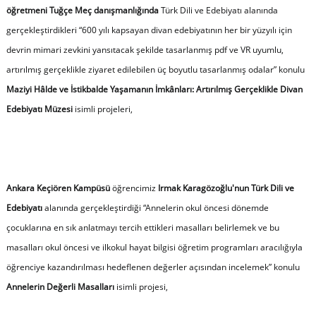
öğretmeni Tuğçe Meç danışmanlığında
Türk Dili ve Edebiyatı alanında
gerçekleştirdikleri “600 yılı kapsayan divan edebiyatının her bir yüzyılı için
devrin mimari zevkini yansıtacak şekilde tasarlanmış pdf ve VR uyumlu,
artırılmış gerçeklikle ziyaret edilebilen üç boyutlu tasarlanmış odalar” konulu
Maziyi Hâlde ve İstikbalde Yaşamanın İmkânları: Artırılmış Gerçeklikle Divan
Edebiyatı Müzesi
isimli projeleri,
Ankara Keçiören Kampüsü
öğrencimiz
Irmak Karagözoğlu'nun Türk Dili ve
Edebiyatı
alanında gerçekleştirdiği “Annelerin okul öncesi dönemde
çocuklarına en sık anlatmayı tercih ettikleri masalları belirlemek ve bu
masalları okul öncesi ve ilkokul hayat bilgisi öğretim programları aracılığıyla
öğrenciye kazandırılması hedeflenen değerler açısından incelemek” konulu
Annelerin Değerli Masalları
isimli projesi,