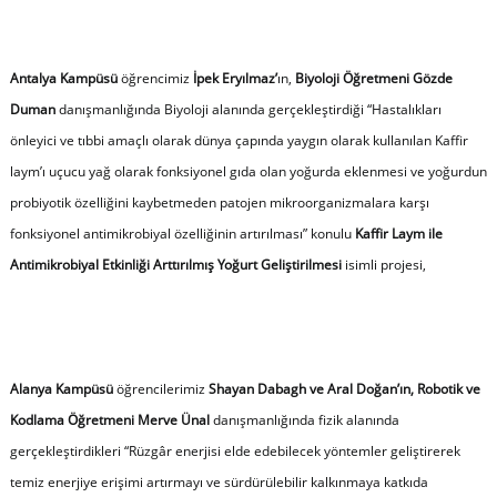
Antalya Kampüsü
öğrencimiz
İpek Eryılmaz’
ın,
Biyoloji Öğretmeni Gözde
Duman
danışmanlığında Biyoloji alanında gerçekleştirdiği “Hastalıkları
önleyici ve tıbbi amaçlı olarak dünya çapında yaygın olarak kullanılan Kaffir
laym’ı uçucu yağ olarak fonksiyonel gıda olan yoğurda eklenmesi ve yoğurdun
probiyotik özelliğini kaybetmeden patojen mikroorganizmalara karşı
fonksiyonel antimikrobiyal özelliğinin artırılması” konulu
Kaffir Laym ile
Antimikrobiyal Etkinliği Arttırılmış Yoğurt Geliştirilmesi
isimli projesi,
Alanya Kampüsü
öğrencilerimiz
Shayan Dabagh ve Aral Doğan’ın, Robotik ve
Kodlama Öğretmeni Merve Ünal
danışmanlığında fizik alanında
gerçekleştirdikleri “Rüzgâr enerjisi elde edebilecek yöntemler geliştirerek
temiz enerjiye erişimi artırmayı ve sürdürülebilir kalkınmaya katkıda