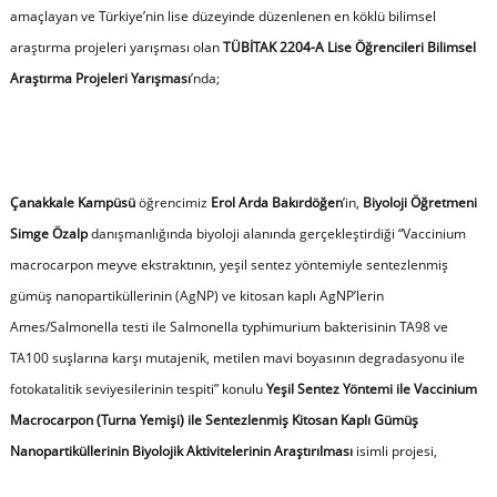
amaçlayan ve Türkiye’nin lise düzeyinde düzenlenen en köklü bilimsel
araştırma projeleri yarışması olan
TÜBİTAK 2204-A Lise Öğrencileri Bilimsel
Araştırma Projeleri Yarışması
’nda;
Çanakkale Kampüsü
öğrencimiz
Erol Arda Bakırdöğen
’in,
Biyoloji Öğretmeni
Simge Özalp
danışmanlığında biyoloji alanında gerçekleştirdiği “Vaccinium
macrocarpon meyve ekstraktının, yeşil sentez yöntemiyle sentezlenmiş
gümüş nanopartiküllerinin (AgNP) ve kitosan kaplı AgNP’lerin
Ames/Salmonella testi ile Salmonella typhimurium bakterisinin TA98 ve
TA100 suşlarına karşı mutajenik, metilen mavi boyasının degradasyonu ile
fotokatalitik seviyesilerinin tespiti” konulu
Yeşil Sentez Yöntemi ile Vaccinium
Macrocarpon (Turna Yemişi) ile Sentezlenmiş Kitosan Kaplı Gümüş
Nanopartiküllerinin Biyolojik Aktivitelerinin Araştırılması
isimli projesi,