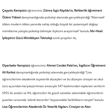
Çayyolu Kampüsü
öğrencimiz
Zümra İzgü Akyıldız’ın, Rehberlik öğretmeni
Özlem Yüksel
danışmanlığında psikoloji alanında gerçekleştirdiği “Alternatif
tıbbın modern tıbbın yanında sahip olduğu büyük bir potansiyeli doğayı
mimikleme yoluyla psikoloji bilimiyle ilişkisini araştırmak” konulu
Mır-Heal:
İyileştirici Gücü Mimikleyen Teknoloji
isimli projeleri ile,
Diyarbakır Kampüsü
öğrencimiz
Ahmet Cevdet Pala’nın, İngilizce Öğretmeni
Ali Korkut
danışmanlığında psikoloji alanında gerçekleştirdiği “Lise
öğrencilerinin akademik özyeterlik düzeyleri ve bu düzeyin cinsiyet ve okul
türü açısından karşılaştırılması amacıyla 547 katılımcıdan toplanan verilerin
SPSS ile analizi ve İHL öğrencileri ile güzel sanatlar alanındaki öğrencilerin
puanları arasında 'teknik beceriler' boyutundaki farklılıkların tespiti” konulu
Lise Öğrencilerinin Akademik Öz Yeterlik Algıları: Cinsiyet ve Alan