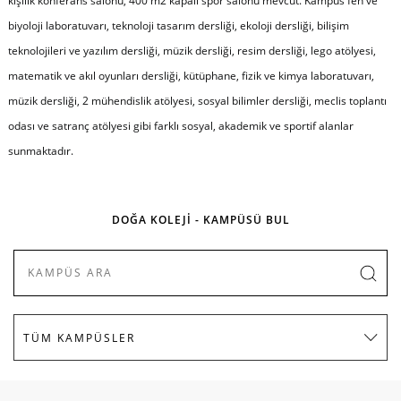
kişilik konferans salonu, 400 m2 kapalı spor salonu mevcut. Kampüs fen ve
biyoloji laboratuvarı, teknoloji tasarım dersliği, ekoloji dersliği, bilişim
teknolojileri ve yazılım dersliği, müzik dersliği, resim dersliği, lego atölyesi,
matematik ve akıl oyunları dersliği, kütüphane, fizik ve kimya laboratuvarı,
müzik dersliği, 2 mühendislik atölyesi, sosyal bilimler dersliği, meclis toplantı
odası ve satranç atölyesi gibi farklı sosyal, akademik ve sportif alanlar
sunmaktadır.
DOĞA KOLEJİ - KAMPÜSÜ BUL