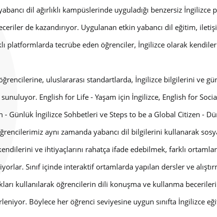
abancı dil ağırlıklı kampüslerinde uyguladığı benzersiz İngilizce pr
beceriler de kazandırıyor. Uygulanan etkin yabancı dil eğitim, iletiş
lı platformlarda tecrübe eden öğrenciler, İngilizce olarak kendilerin
öğrencilerine, uluslararası standartlarda, İngilizce bilgilerini ve 
 sunuluyor. English for Life - Yaşam için İngilizce, English for Soci
 - Günlük İngilizce Sohbetleri ve Steps to be a Global Citizen -
rencilerimiz aynı zamanda yabancı dil bilgilerini kullanarak sosy
endilerini ve ihtiyaçlarını rahatça ifade edebilmek, farklı ortamla
yorlar. Sınıf içinde interaktif ortamlarda yapılan dersler ve alıştır
ları kullanılarak öğrencilerin dili konuşma ve kullanma becerilerin
rleniyor. Böylece her öğrenci seviyesine uygun sınıfta İngilizce eği