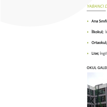
YABANCI D
Ana Sınıfı
İlkokul;
İ
Ortaokul;
Lise;
İngi
OKUL GALE