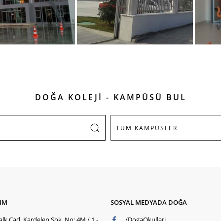
DOĞA KOLEJİ - KAMPÜSÜ BUL
ŞIM
SOSYAL MEDYADA DOĞA
lk Cad. Kardelen Sok. No: 4M / 1 -
/DogaOkullari