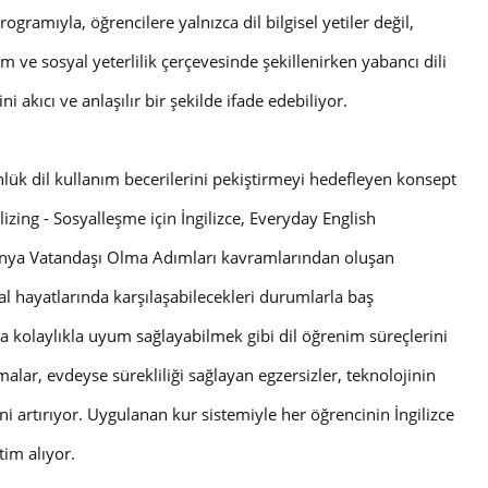
ogramıyla, öğrencilere yalnızca dil bilgisel yetiler değil,
im ve sosyal yeterlilik çerçevesinde şekillenirken yabancı dili
i akıcı ve anlaşılır bir şekilde ifade edebiliyor.
günlük dil kullanım becerilerini pekiştirmeyi hedefleyen konsept
alizing - Sosyalleşme için İngilizce, Everyday English
 Dünya Vatandaşı Olma Adımları kavramlarından oluşan
al hayatlarında karşılaşabilecekleri durumlarla baş
ra kolaylıkla uyum sağlayabilmek gibi dil öğrenim süreçlerini
malar, evdeyse sürekliliği sağlayan egzersizler, teknolojinin
i artırıyor. Uygulanan kur sistemiyle her öğrencinin İngilizce
tim alıyor.