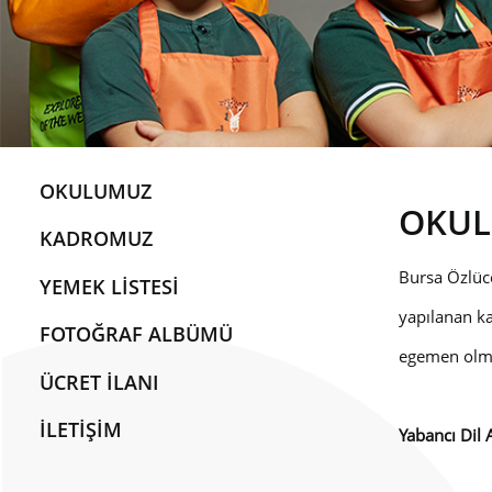
OKULUMUZ
OKU
KADROMUZ
Bursa Özlüce
YEMEK LİSTESİ
yapılanan ka
FOTOĞRAF ALBÜMÜ
egemen olmas
ÜCRET İLANI
İLETİŞİM
Yabancı Dil A