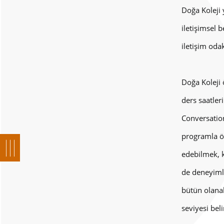
Doğa Koleji y
iletişimsel 
iletişim odak
Doğa Koleji 
ders saatleri
Conversation
programla öğ
edebilmek, k
de deneyimli
bütün olanak
seviyesi beli