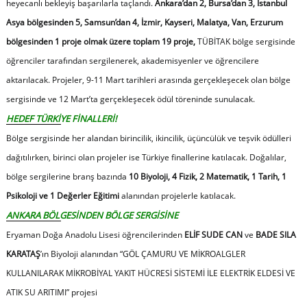
heyecanlı bekleyiş başarılarla taçlandı.
Ankara’dan 2, Bursa’dan 3, İstanbul
Asya bölgesinden 5, Samsun’dan 4, İzmir, Kayseri, Malatya, Van, Erzurum
bölgesinden 1 proje olmak üzere toplam 19 proje,
TÜBİTAK bölge sergisinde
öğrenciler tarafından sergilenerek, akademisyenler ve öğrencilere
aktarılacak. Projeler, 9-11 Mart tarihleri arasında gerçekleşecek olan bölge
sergisinde ve 12 Mart’ta gerçekleşecek ödül töreninde sunulacak.
HEDEF TÜRKİYE FİNALLERİ!
Bölge sergisinde her alandan birincilik, ikincilik, üçüncülük ve teşvik ödülleri
dağıtılırken, birinci olan projeler ise Türkiye finallerine katılacak. Doğalılar,
bölge sergilerine branş bazında
10 Biyoloji, 4 Fizik, 2 Matematik, 1 Tarih, 1
Psikoloji ve 1 Değerler Eğitimi
alanından projelerle katılacak.
ANKARA BÖLGESİNDEN BÖLGE SERGİSİNE
Eryaman Doğa Anadolu Lisesi öğrencilerinden
ELİF SUDE CAN
ve
BADE SILA
KARATAŞ
’ın Biyoloji alanından
“
GÖL ÇAMURU VE MİKROALGLER
KULLANILARAK MİKROBİYAL YAKIT HÜCRESİ SİSTEMİ İLE ELEKTRİK ELDESİ VE
ATIK SU ARITIMI” projesi