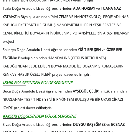
alanından
“
BEN ÇOCUĞUM HAKLARIMLA VARIM”
projesi
Tuzla Doğa Anadolu Lisesi öğrencilerinden
ADA HORBAY
ve
TUANA NAZ
YATMAZ
’ın Biyoloji alanından
“
MALZEME VE NANOTEKNOLOJİ PROJE ADI: NAR
KABUĞU EKSTRAKTI İLE GÜMÜŞ NANOPARTİKÜLLERİN YEŞİL SENTEZİ VE
ÇEVRE KİRLETİCİ BOYALARIN İNDİRGENME POTANSİYELLERİN ARAŞTIRILMASI”
projesi
Sakarya Doğa Anadolu Lisesi öğrencilerinden
YİĞİT EFE ŞEN
ve
ÖZER EFE
ENGİN
’in Biyoloji alanından
“
MANDALİNA (CITRUS RETICULATA)
KABUĞUNDAN ELDE EDİLEN BOYAR MADDE İLE BOYANMIŞ KUMAŞLARIN
RENK VE HASLIK ÖZELLİKLERİ
”
projesi davet edilmiştir.
İZMİR BÖLGESİNDEN BÖLGE SERGİSİNE
Buca Doğa Anadolu Lisesi öğrencilerinden
AYŞEGÜL ÇELİK
’in Fizik alanından
“
BUZLANMA TESPİTİNDE YENİ BİR YÖNTEM BULUŞU VE BİR UYARI CİHAZI
İCADI”
projesi davet edilmiştir.
KAYSERİ BÖLGESİNDEN BÖLGE SERGİSİNE
Sivas Doğa Anadolu Lisesi öğrencilerinden
DUYGU BAŞEĞMEZ
ve
ECENAZ