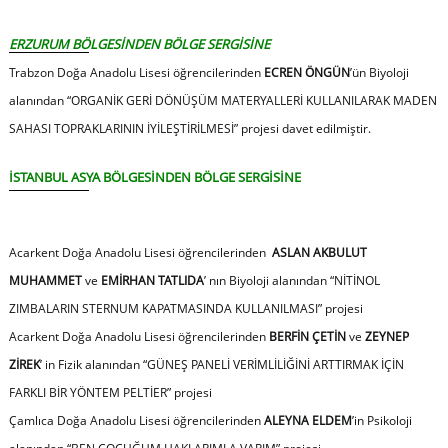
ERZURUM BÖLGESİNDEN BÖLGE SERGİSİNE
Trabzon Doğa Anadolu Lisesi öğrencilerinden
ECREN ÖNGÜN
’ün Biyoloji
alanından
“
ORGANİK GERİ DÖNÜŞÜM MATERYALLERİ KULLANILARAK MADEN
SAHASI TOPRAKLARININ İYİLEŞTİRİLMESİ”
projesi davet edilmiştir.
İSTANBUL ASYA BÖLGESİNDEN BÖLGE SERGİSİNE
Acarkent Doğa Anadolu Lisesi öğrencilerinden
ASLAN AKBULUT
MUHAMMET
ve
EMİRHAN TATLIDA
’ nın Biyoloji alanından “
NİTİNOL
ZIMBALARIN STERNUM KAPATMASINDA KULLANILMASI”
projesi
Acarkent Doğa Anadolu Lisesi öğrencilerinden
BERFİN ÇETİN
ve
ZEYNEP
ZİREK
’ in Fizik alanından
“
GÜNEŞ PANELİ VERİMLİLİĞİNİ ARTTIRMAK İÇİN
FARKLI BİR YÖNTEM PELTİER”
projesi
Çamlıca Doğa Anadolu Lisesi öğrencilerinden
ALEYNA ELDEM
’in Psikoloji