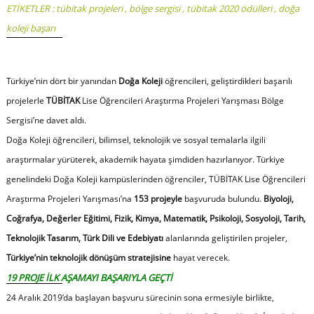
ETİKETLER :
tübitak projeleri
,
bölge sergisi
,
tübitak 2020 ödülleri
,
doğa
koleji başarı
Türkiye’nin dört bir yanından
Doğa Koleji
öğrencileri, geliştirdikleri başarılı
projelerle
TÜBİTAK
Lise Öğrencileri Araştırma Projeleri Yarışması Bölge
Sergisi’ne davet aldı.
Doğa Koleji öğrencileri, bilimsel, teknolojik ve sosyal temalarla ilgili
araştırmalar yürüterek, akademik hayata şimdiden hazırlanıyor. Türkiye
genelindeki Doğa Koleji kampüslerinden öğrenciler, TÜBİTAK Lise Öğrencileri
Araştırma Projeleri Yarışması’na
153 projeyle
başvuruda bulundu.
Biyoloji,
Coğrafya, Değerler Eğitimi, Fizik, Kimya, Matematik, Psikoloji, Sosyoloji, Tarih,
Teknolojik Tasarım, Türk Dili ve Edebiyatı
alanlarında geliştirilen projeler,
Türkiye’nin teknolojik dönüşüm stratejisine
hayat verecek.
19 PROJE İLK AŞAMAYI BAŞARIYLA GEÇTİ
24 Aralık 2019’da başlayan başvuru sürecinin sona ermesiyle birlikte,