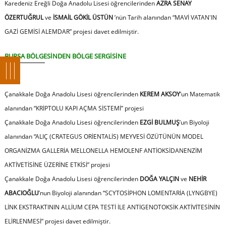
Karedeniz Ereğli Doğa Anadolu Lisesi öğrencilerinden
AZRA SENAY
ÖZERTUĞRUL
ve
İSMAİL GÖKİL ÜSTÜN
’nün Tarih alanından
“MAVİ VATAN'IN
GAZİ GEMİSİ ALEMDAR”
projesi davet edilmiştir.
BURSA BÖLGESİNDEN BÖLGE SERGİSİNE
Çanakkale Doğa Anadolu Lisesi öğrencilerinden
KEREM AKSOY
’un Matematik
alanından
“
KRİPTOLU KAPI AÇMA SİSTEMİ”
projesi
Çanakkale Doğa Anadolu Lisesi öğrencilerinden
EZGİ BULMUŞ
’un Biyoloji
alanından
“
ALIÇ (CRATEGUS ORİENTALİS) MEYVESİ ÖZÜTÜNÜN MODEL
ORGANİZMA GALLERİA MELLONELLA HEMOLENF ANTİOKSİDANENZİM
AKTİVETİSİNE ÜZERİNE ETKİSİ”
projesi
Çanakkale Doğa Anadolu Lisesi öğrencilerinden
DOĞA YALÇIN
ve
NEHİR
ABACIOĞLU
’nun Biyoloji alanından “SCYTOSİPHON LOMENTARİA (LYNGBYE)
LİNK EKSTRAKTININ ALLİUM CEPA TESTİ İLE ANTİGENOTOKSİK AKTİVİTESİNİN
ELİRLENMESİ
”
projesi davet edilmiştir.