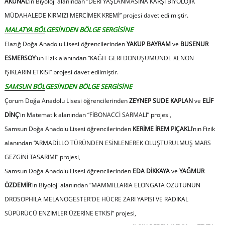
AKÜNAL
’ın Biyoloji alanından
“
DERİ YAŞLANMASINA KARŞI BİYOLOJİK
MÜDAHALEDE KIRMIZI MERCİMEK KREMİ”
projesi davet edilmiştir.
MALATYA BÖLGESİNDEN BÖLGE SERGİSİNE
Elazığ Doğa Anadolu Lisesi öğrencilerinden
YAKUP BAYRAM
ve
BUSENUR
ESMERSOY
’un Fizik alanından
“
KAĞIT GERİ DÖNÜŞÜMÜNDE XENON
IŞIKLARIN ETKİSİ”
projesi davet edilmiştir.
SAMSUN BÖLGESİNDEN BÖLGE SERGİSİNE
Çorum Doğa Anadolu Lisesi öğrencilerinden
ZEYNEP SUDE KAPLAN
ve
ELİF
DİNÇ
’in Matematik alanından
“
FİBONACCİ SARMALI”
projesi,
Samsun Doğa Anadolu Lisesi öğrencilerinden
KERİME İREM PIÇAKLI
’nın Fizik
alanından
“
ARMADİLLO TÜRÜNDEN ESİNLENEREK OLUŞTURULMUŞ MARS
GEZGİNİ TASARIMI”
projesi,
Samsun Doğa Anadolu Lisesi öğrencilerinden
EDA DİKKAYA
ve
YAĞMUR
ÖZDEMİR
’in Biyoloji alanından
“
MAMMİLLARİA ELONGATA ÖZÜTÜNÜN
DROSOPHİLA MELANOGESTER'DE HÜCRE ZARI YAPISI VE RADİKAL
SÜPÜRÜCÜ ENZİMLER ÜZERİNE ETKİSİ”
projesi,