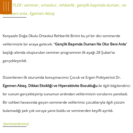
ETİKETLER :
seminer
,
ortaokul
,
rehberlik
,
gençlik başımda duman
,
ne
olur beni anla
,
Egemen Aktaş
Konyaaltı Doğa Okulu Ortaokul Rehberlik Birimi bu yıl bir dizi seminerde
velilerimizle bir araya gelecek. “
Gençlik Başımda Duman Ne Olur Beni Anla
”
başlığı altında oluşturulan seminer programının ilk ayağı 28 Şubat'ta
gerçekleştrildi.
Düzenlenen ilk oturumda konuşmacımız Çocuk ve Ergen Psikiyatristi Dr.
Egemen Aktaş
,
Dikkat Eksikliği ve Hiperaktivite Bozukluğu
ile ilgili bilgilendirici
bir sunum gerçekleştirip sunumun ardından velilerimizin sorularını yanıtladı.
Bir sohbet havasında geçen seminerde velilerimiz çocuklarıyla ilgili çözüm
bulamadığı pek çok soruya yanıt buldu ve seminerden keyifli ayrıldı.
Seminerlerimiz