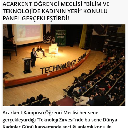
ACARKENT ÖĞRENCİ MECLİSİ “BİLİM VE
TEKNOLOJİDE KADININ YERİ” KONULU
PANEL GERÇEKLEŞTİRDİ!
Acarkent Kampüsü Öğrenci Meclisi her sene
gerçekleştirdiği “Teknoloji Zirvesi”nde bu sene Dünya
Kadınlar Günü kapsamında seçtiği anlamlı konu ile