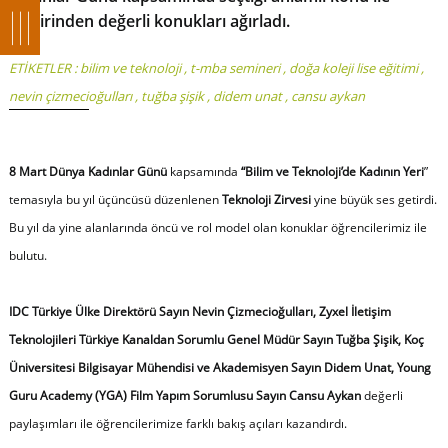
birbirinden değerli konukları ağırladı.
ETİKETLER :
bilim ve teknoloji
,
t-mba semineri
,
doğa koleji lise eğitimi
,
nevin çizmecioğulları
,
tuğba şişik
,
didem unat
,
cansu aykan
8 Mart Dünya Kadınlar Günü
kapsamında
“Bilim ve Teknoloji’de Kadının Yeri
”
temasıyla bu yıl üçüncüsü düzenlenen
Teknoloji Zirvesi
yine büyük ses getirdi.
Bu yıl da yine alanlarında öncü ve rol model olan konuklar öğrencilerimiz ile
bulutu.
IDC Türkiye Ülke Direktörü Sayın Nevin Çizmecioğulları, Zyxel İletişim
Teknolojileri Türkiye Kanaldan Sorumlu Genel Müdür Sayın Tuğba Şişik, Koç
Üniversitesi Bilgisayar Mühendisi ve Akademisyen Sayın Didem Unat, Young
Guru Academy (YGA) Film Yapım Sorumlusu Sayın Cansu Aykan
değerli
paylaşımları ile öğrencilerimize farklı bakış açıları kazandırdı.