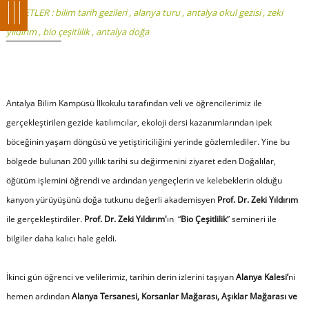
ETİKETLER :
bilim tarih gezileri
,
alanya turu
,
antalya okul gezisi
,
zeki
yıldırım
,
bio çeşitlilik
,
antalya doğa
Antalya Bilim Kampüsü İlkokulu tarafından veli ve öğrencilerimiz ile
gerçekleştirilen gezide katılımcılar, ekoloji dersi kazanımlarından ipek
böceğinin yaşam döngüsü ve yetiştiriciliğini yerinde gözlemlediler. Yine bu
bölgede bulunan 200 yıllık tarihi su değirmenini ziyaret eden Doğalılar,
öğütüm işlemini öğrendi ve ardından yengeçlerin ve kelebeklerin olduğu
kanyon yürüyüşünü doğa tutkunu değerli akademisyen
Prof. Dr. Zeki Yıldırım
ile gerçekleştirdiler.
Prof. Dr. Zeki Yıldırım'
ın “
Bio Çeşitlilik
” semineri ile
bilgiler daha kalıcı hale geldi.
İkinci gün öğrenci ve velilerimiz, tarihin derin izlerini taşıyan
Alanya Kalesi’
ni
hemen ardından
Alanya Tersanesi, Korsanlar Mağarası, Aşıklar Mağarası ve