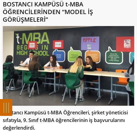
BOSTANCI KAMPÜSÜ t-MBA
ÖĞRENCİLERİNDEN “MODEL İŞ
GÖRÜŞMELERİ”
Bostancı Kampüsü t-MBA Öğrencileri, şirket yöneticisi
sıfatıyla, 9. Sınıf t-MBA öğrencilerinin iş başvurularını
değerlendirdi.