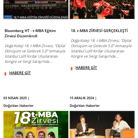
Bloomberg HT - t-MBA Eğitim
18. t-MBA ZİRVESİ GERÇEKLEŞTİ
Zirvesi Düzenlendi
Doğa Koleji 18. t-MBA Zirvesi, "Dijital
Doğa Koleji 18. t-MBA Zirvesi, "Dijital
Dönüşüm ve Gelecek 5.0" temasıyla
Dönüşüm ve Gelecek 5.0" temasıyla
İstanbul Lütfi Kırdar Uluslararası
İstanbul Lütfi Kırdar Uluslararası
Kongre ve Sergi Sarayı'nda ...
Kongre ve Sergi Sarayı'nda ...
HABERE GİT
HABERE GİT
03 NİSAN 2025 |
15 ARALIK 2024 |
Doğa'dan Haberler
Doğa'dan Haberler