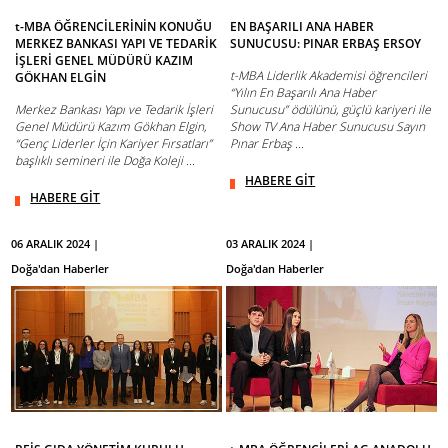
t-MBA ÖĞRENCİLERİNİN KONUĞU
EN BAŞARILI ANA HABER
MERKEZ BANKASI YAPI VE TEDARİK
SUNUCUSU: PINAR ERBAŞ ERSOY
İŞLERİ GENEL MÜDÜRÜ KAZIM
t-MBA Liderlik Akademisi öğrencileri
GÖKHAN ELGİN
“Yılın En Başarılı Ana Haber
Merkez Bankası Yapı ve Tedarik İşleri
Sunucusu” ödülünü, güçlü kariyeri ile
Genel Müdürü Kazım Gökhan Elgin,
Show TV Ana Haber Sunucusu Sayın
“Genç Liderler İçin Kariyer Fırsatları”
Pınar Erbaş ...
başlıklı semineri ile Doğa Koleji ...
HABERE GİT
HABERE GİT
06 ARALIK 2024 |
03 ARALIK 2024 |
Doğa'dan Haberler
Doğa'dan Haberler