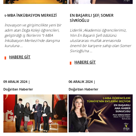
t-MBA İNKÜBASYON MERKEZİ
EN BAŞARILI ŞEF; SOMER
SİVRİOĞLU
İnovasyon ve girişimcilikte yeni bir
adım atan Doğa Koleji öğrencileri,
Liderlik ;Akademisi öğrencilerimiz,
geliştirdiği iş fikirlerini “t-MBA
Yılın En Başarılı Şefi ödülünü
İnkübasyon Merkezi’nde danışma
uluslararası mutfak arenasında
kuruluna ...
önemli bir kariyere sahip olan Somer
Sivrioğlu’na ...
HABERE GİT
HABERE GİT
09 ARALIK 2024 |
06 ARALIK 2024 |
Doğa'dan Haberler
Doğa'dan Haberler