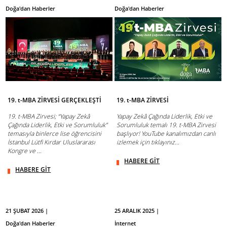
Doğa'dan Haberler
Doğa'dan Haberler
19. t-MBA ZİRVESİ GERÇEKLEŞTİ
19. t-MBA ZİRVESİ
19. t-MBA Zirvesi; “Yapay Zekâ
Yapay Zekâ Çağında Liderlik, Etki ve
Çağında Liderlik, Etki ve Sorumluluk”
Sorumluluk temalı 19. t-MBA Zirvesi
temasıyla binlerce lise öğrencisini
başlıyor! YouTube kanalımızdan canlı
İstanbul Lütfi Kırdar Uluslararası
izlemek için tıklayınız...
Kongre ve ...
HABERE GİT
HABERE GİT
21 ŞUBAT 2026 |
25 ARALIK 2025 |
Doğa'dan Haberler
İnternet