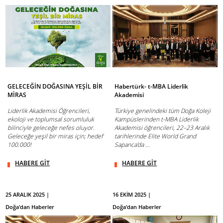
GELECEĞİN DOĞASINA YEŞİL BİR
Habertürk- t-MBA Liderlik
MİRAS
Akademisi
Liderlik Akademisi Öğrencileri,
Türkiye genelindeki tüm Doğa Koleji
ekoloji ve toplumsal sorumluluk
Kampüslerinden t-MBA Liderlik
bilinciyle geleceğe nefes oluyor.
Akademisi öğrencileri, 22–23 Aralık
Geleceğe yeşil bir miras için; hedef
tarihlerinde Elite World Grand
100.000!
Sapanca'da ...
HABERE GİT
HABERE GİT
25 ARALIK 2025 |
16 EKİM 2025 |
Doğa'dan Haberler
Doğa'dan Haberler