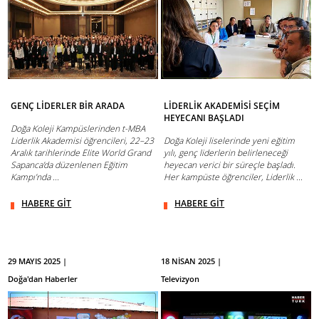
GENÇ LİDERLER BİR ARADA
LİDERLİK AKADEMİSİ SEÇİM
HEYECANI BAŞLADI
Doğa Koleji Kampüslerinden t-MBA
Liderlik Akademisi öğrencileri, 22–23
Doğa Koleji liselerinde yeni eğitim
Aralık tarihlerinde Elite World Grand
yılı, genç liderlerin belirleneceği
Sapanca’da düzenlenen Eğitim
heyecan verici bir süreçle başladı.
Kampı’nda ...
Her kampüste öğrenciler, Liderlik ...
HABERE GİT
HABERE GİT
29 MAYIS 2025 |
18 NİSAN 2025 |
Doğa'dan Haberler
Televizyon