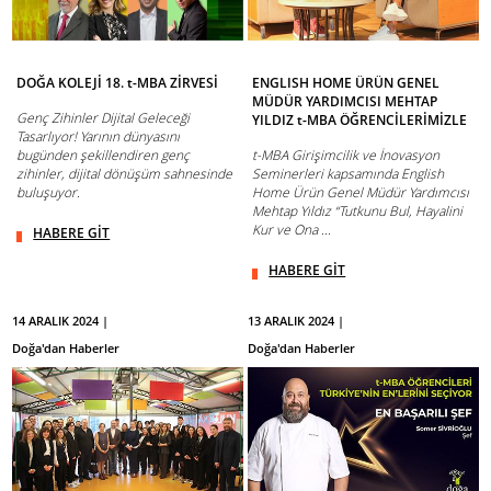
DOĞA KOLEJİ 18. t-MBA ZİRVESİ
ENGLISH HOME ÜRÜN GENEL
MÜDÜR YARDIMCISI MEHTAP
Genç Zihinler Dijital Geleceği
YILDIZ t-MBA ÖĞRENCİLERİMİZLE
Tasarlıyor! Yarının dünyasını
bugünden şekillendiren genç
t-MBA Girişimcilik ve İnovasyon
zihinler, dijital dönüşüm sahnesinde
Seminerleri kapsamında English
buluşuyor.
Home Ürün Genel Müdür Yardımcısı
Mehtap Yıldız “Tutkunu Bul, Hayalini
Kur ve Ona ...
HABERE GİT
HABERE GİT
14 ARALIK 2024 |
13 ARALIK 2024 |
Doğa'dan Haberler
Doğa'dan Haberler