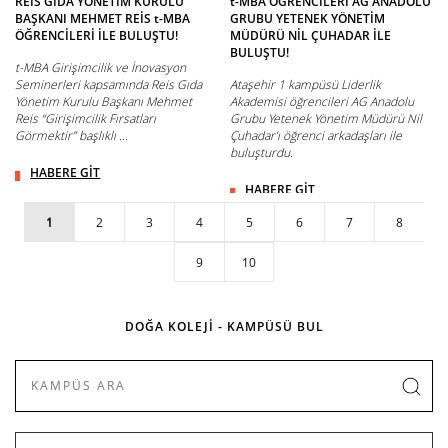
REİS GIDA YÖNETİM KURULU
t-MBA ÖĞRENCİLERİ AG ANADOLU
BAŞKANI MEHMET REİS t-MBA
GRUBU YETENEK YÖNETİM
ÖĞRENCİLERİ İLE BULUŞTU!
MÜDÜRÜ NİL ÇUHADAR İLE
BULUŞTU!
t-MBA Girişimcilik ve İnovasyon
Seminerleri kapsamında Reis Gıda
Ataşehir 1 kampüsü Liderlik
Yönetim Kurulu Başkanı Mehmet
Akademisi öğrencileri AG Anadolu
Reis “Girişimcilik Fırsatları
Grubu Yetenek Yönetim Müdürü Nil
Görmektir” başlıklı ...
Çuhadar’ı öğrenci arkadaşları ile
buluşturdu.
HABERE GİT
HABERE GİT
1
2
3
4
5
6
7
8
9
10
DOĞA KOLEJİ - KAMPÜSÜ BUL