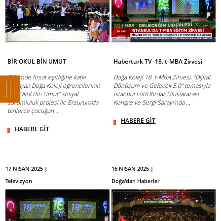
BİR OKUL BİN UMUT
Habertürk TV -18. t-MBA Zirvesi
Eğitimde fırsat eşitliğine katkı
Doğa Koleji 18. t-MBA Zirvesi, "Dijital
sağlayan Doğa Koleji öğrencilerinin
Dönüşüm ve Gelecek 5.0" temasıyla
“Bir Okul Bin Umut” sosyal
İstanbul Lütfi Kırdar Uluslararası
sorumluluk projesi ile Erzurum’da
Kongre ve Sergi Sarayı'nda ...
binlerce çocuğun ...
HABERE GİT
HABERE GİT
17 NİSAN 2025 |
16 NİSAN 2025 |
Televizyon
Doğa'dan Haberler