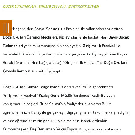
bucak türkmenleri
,
ankara çayyolu
,
girişimcilik zirvesi
Gerçekleştirdikleri Sosyal Sorumluluk Projeleri ile adlarından söz ettiren
Doğa Okulları Öğrenci Meclisleri
,
Kızılay
işbirliği ile başlattıkları
Bayır-Bucak
Türkmenleri
yardım kampanyasının son ayağını
Girişimcilik Festivali
ile
taçlandırdı. Ankara Bölge Kampüslerinin gerçekleştirdiği ve gelirinin Bayır-
Bucak Türkmenlerine bağışlanacağı “Girişimcilik Festivali”ne
Doğa Okulları
Çayyolu Kampüsü
ev sahipliği yaptı.
Doğa Okulları Ankara Bölge kampüslerinin katılımı ile gerçekleşen
“Girişimcilik Festivali”
Kızılay Genel Müdür Yardımcısı Kadir Bulut
’un
konuşması ile başladı. Türk Kızılayı’nın faaliyetlerini anlatan Bulut,
öğrencilerimizin Kızılay ile gerçekleştirdiği çalışmaları takdir ile karşıladığını
ve tüm öğrencilerimizin gönüllü üye olmalarını istedi. Ardından
Cumhurbaşkanı Baş Danışmanı Yalçın Topçu
, Dünya ve Türk tarihinden