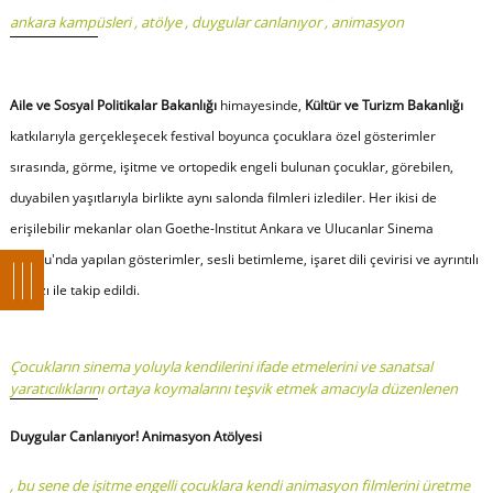
ankara kampüsleri
,
atölye
,
duygular canlanıyor
,
animasyon
Aile ve Sosyal Politikalar Bakanlığı
himayesinde,
Kültür ve Turizm Bakanlığı
katkılarıyla gerçekleşecek festival boyunca çocuklara özel gösterimler
sırasında, görme, işitme ve ortopedik engeli bulunan çocuklar, görebilen,
duyabilen yaşıtlarıyla birlikte aynı salonda filmleri izlediler. Her ikisi de
erişilebilir mekanlar olan Goethe-Institut Ankara ve Ulucanlar Sinema
Salonu'nda yapılan gösterimler, sesli betimleme, işaret dili çevirisi ve ayrıntılı
altyazı ile takip edildi.
Çocukların sinema yoluyla kendilerini ifade etmelerini ve sanatsal
yaratıcılıklarını ortaya koymalarını teşvik etmek amacıyla düzenlenen
Duygular Canlanıyor! Animasyon Atölyesi
, bu sene de işitme engelli çocuklara kendi animasyon filmlerini üretme