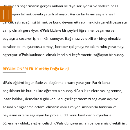
Bir şeyleri başarmanın gerçek anlamı ne diye soruyoruz ve sadece nasıl
yapacağını bilmek cevabı yeterli olmuyor. Ayrıca bir takım şeyleri nasıl
gerçekleştireceğinizi bilmek ve bunu devam ettirebilmek için gerekli cesarete
sahip olmak gerekiyor.
d’Pals
bizlere bir şeyleri öğrenme, başarma ve
paylaşma cesareti için imkân sunuyor. Bağımsız ve etkili bir birey olmakla
beraber takım oyuncusu olmayı, beraber çalışmayı ve takım ruhu yaratmayı
öğretiyor.
d’Pals
katılımcısı olmak kendinizi keşfetmenizi sağlayan bir süreç.
BEGUM ONERLER- Kurtköy Doğa Koleji
d’Pals
eğitimi özgür ifade ve düşünme ortamı yaratıyor. Farklı konu
başlıklarını bir bütünlükte öğreten bir süreç. d’Pals kültürlerarası öğrenme,
insan hakları, demokrasi gibi konuları içselleştirmemizi sağlayan açık ve
sosyal bir öğrenme ortamı olmanın yanı sıra yeni insanlarla tanışma ve
paylaşım ortamı sağlayan bir proje. Ciddi konu başlıklarını oyunlarla
öğrenmek oldukça eğlenceliydi. d’Pals dünyaya açılan penceremiz diyebilirim.