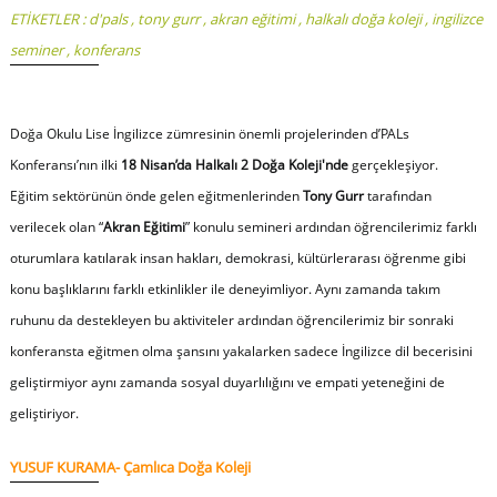
ETİKETLER :
d'pals
,
tony gurr
,
akran eğitimi
,
halkalı doğa koleji
,
ingilizce
seminer
,
konferans
Doğa Okulu Lise İngilizce zümresinin önemli projelerinden
d’PALs
Konferansı
’nın ilki
18 Nisan’da Halkalı 2 Doğa Koleji'nde
gerçekleşiyor.
Eğitim sektörünün önde gelen eğitmenlerinden
Tony Gurr
tarafından
verilecek olan “
Akran Eğitimi
” konulu semineri ardından öğrencilerimiz farklı
oturumlara katılarak insan hakları, demokrasi, kültürlerarası öğrenme gibi
konu başlıklarını farklı etkinlikler ile deneyimliyor. Aynı zamanda takım
ruhunu da destekleyen bu aktiviteler ardından öğrencilerimiz bir sonraki
konferansta eğitmen olma şansını yakalarken sadece İngilizce dil becerisini
geliştirmiyor aynı zamanda sosyal duyarlılığını ve empati yeteneğini de
geliştiriyor.
YUSUF KURAMA- Çamlıca Doğa Koleji