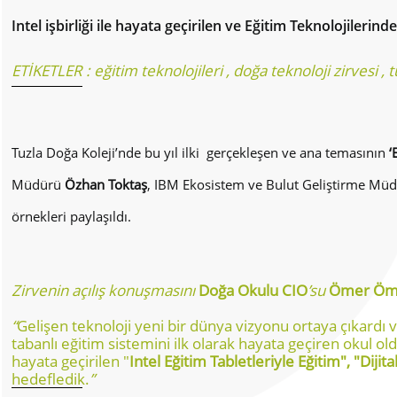
Intel işbirliği ile hayata geçirilen ve Eğitim Teknolojiler
ETİKETLER :
eğitim teknolojileri
,
doğa teknoloji zirvesi
,
t
Tuzla Doğa Koleji’nde bu yıl ilki gerçekleşen ve ana temasının
‘
Müdürü
Özhan Toktaş
, IBM Ekosistem ve Bulut Geliştirme Mü
örnekleri paylaşıldı.
Zirvenin açılış konuşmasını
Doğa Okulu CIO
’su
Ömer Öm
“
Gelişen teknoloji yeni bir dünya vizyonu ortaya çıkardı
tabanlı eğitim sistemini ilk olarak hayata geçiren okul ol
hayata geçirilen "
Intel Eğitim Tabletleriyle Eğitim", "Diji
hedefledik.
”