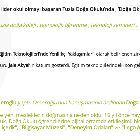
inde lider okul olmayı başaran Tuzla Doğa Okulu’nda , ‘Doğa Ok
uzla doğa koleji
,
teknolojik öğrenme
,
teknoloji semineri
,
Eğitim Teknolojileri’nde Yenilikçi Yaklaşımlar’
olarak belirlenen zirv
dürü
Jale Akyel
’in katılım gösterdi. Eğitim teknolojilerindeki son 
eroğlu
yaptı. Ömeroğlu’nun konuşmasının ardından
Doğa 
 ve yeni mesleklerin doğmasına neden oldu. 15 yıl önce hay
duk. Doğa Okulu öğrencilerine dijital ortamda etkileşimli bi
tal içerik", "Bilgisayar Müzesi", "Deneyim Odaları"
ve
"Lego A