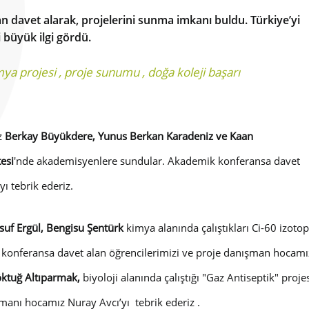
dan davet alarak, projelerini sunma imkanı buldu. Türkiye’yi
 büyük ilgi gördü.
mya projesi
,
proje sunumu
,
doğa koleji başarı
z
Berkay Büyükdere, Yunus Berkan Karadeniz ve Kaan
esi
'nde akademisyenlere sundular. Akademik konferansa davet
ı tebrik ederiz.
suf Ergül, Bengisu Şentürk
kimya alanında çalıştıkları Ci-60 izotopu
onferansa davet alan öğrencilerimizi ve proje danışman hocamız S
ktuğ Altıparmak,
biyoloji alanında çalıştığı "Gaz Antiseptik" pro
manı hocamız Nuray Avcı’yı tebrik ederiz .