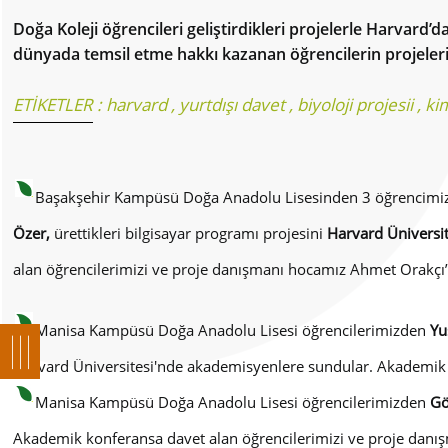
Doğa Koleji öğrencileri geliştirdikleri projelerle Harvard’
dünyada temsil etme hakkı kazanan öğrencilerin projeleri
ETİKETLER :
harvard
,
yurtdışı davet
,
biyoloji projesii
,
ki
Başakşehir Kampüsü Doğa Anadolu Lisesinden 3 öğrencimi
Özer,
ürettikleri bilgisayar programı projesini
Harvard Üniversit
alan öğrencilerimizi ve proje danışmanı hocamız Ahmet Orakçı’y
Manisa Kampüsü Doğa Anadolu Lisesi öğrencilerimizden
Yu
Harvard Üniversitesi'nde akademisyenlere sundular. Akademik k
Manisa Kampüsü Doğa Anadolu Lisesi öğrencilerimizden
Gö
Akademik konferansa davet alan öğrencilerimizi ve proje danış