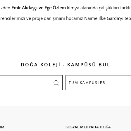
izden
Emir Akdaşçı ve Ege Özlem
kimya alanında çalıştıkları fark
encilerimizi ve proje danışmanı hocamız Naime İlke Garda’yı teb
DOĞA KOLEJİ - KAMPÜSÜ BUL
ŞIM
SOSYAL MEDYADA DOĞA