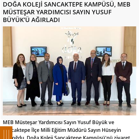
DOĞA KOLEJİ SANCAKTEPE KAMPÜSÜ, MEB
MÜSTEŞAR YARDIMCISI SAYIN YUSUF
BÜYÜK’Ü AĞIRLADI
MEB Müsteşar Yardımcısı Sayın Yusuf Büyük ve
Sancaktepe İlçe Milli Eğitim Müdürü Sayın Hüseyin
Aydoğdu, Doğa Koleji Sancaktepe Kampüsü'nü ziyaret