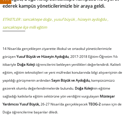
ederek kampüs yöneticilerimizle bir araya geldi.
ETİKETLER :
sancaktepe doğa
,
yusuf büyük
,
hüseyin aydoğdu
,
sancaktepe ilçe milli eğitim
14 Nisan'da gerçekleşen ziyarette ilkokul ve ortaokul yöneticilerimizle
görüşen
Yusuf Büyük ve Hüseyin Aydoğdu
, 2017-2018 Eğitim-Öğretim Yılı
itibariyle
Doğa Koleji
öğrencilerini bekleyen yenilikleri değerlendirdi. Kaliteli
eğitim, eğitim teknolojileri ve yeni müfredat konularında bilgi alışverişinin de
yapıldığı görüşmenin ardından
Sayın Büyük ve Aydoğdu,
kampüsümüzü
gezerek olumlu değerlendirmelerde bulundu.
Doğa Koleji
nin eğitime
sağladığı katkılarla eğitim sektörüne yön verdiğini vurgulayan
Müsteşar
Yardımcısı Yusuf Büyük,
26-27 Nisan'da gerçekleşecek
TEOG-2
sınavı için de
Doğa öğrencilerine başarılar diledi.