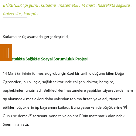
ETİKETLER :
pi günü
,
kutlama
,
matematik
,
14 mart
,
hastalıkta sağlıkta
,
üniversite
,
kampüs
Kutlamalar üç aşamada gerçekleştirildi;
1.’Hastalıkta Sağlıkta’ Sosyal Sorumluluk Projesi
14 Mart tarihinin iki meslek grubu için özel bir tarih olduğunu bilen Doğa
Öğrencileri, bu bilinçle, sağlık sektöründe çalışan, doktor, hemşire,
başhekimleri unutmadı. Belirledikleri hastanelere yaptıkları ziyaretlerde, hem
tıp alanındaki meslekleri daha yakından tanıma fırsatı yakaladı, ziyaret
ettikleri büyüklerin tıp bayramını kutladı. Bunu yaparken de büyüklerine ‘Pİ
Günü ne demek?’ sorusunu yöneltti ve onlara Pi’nin matematik alanındaki
önemini anlattı.