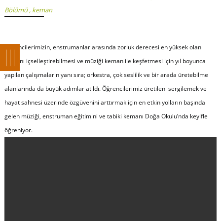
Bölümü
,
keman
Öğrencilerimizin, enstrumanlar arasında zorluk derecesi en yüksek olan
kemanı içselleştirebilmesi ve müziği keman ile keşfetmesi için yıl boyunca
yapılan çalışmaların yanı sıra; orkestra, çok seslilik ve bir arada üretebilme
alanlarında da büyük adımlar atıldı. Öğrencilerimiz üretileni sergilemek ve
hayat sahnesi üzerinde özgüvenini arttırmak için en etkin yolların başında
gelen müziği, enstruman eğitimini ve tabiki kemanı Doğa Okulu’nda keyifle
öğreniyor.