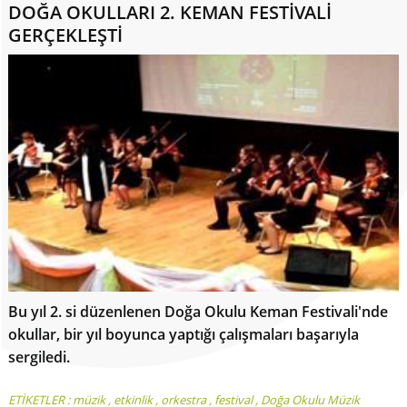
DOĞA OKULLARI 2. KEMAN FESTİVALİ
GERÇEKLEŞTİ
Bu yıl 2. si düzenlenen Doğa Okulu Keman Festivali'nde
okullar, bir yıl boyunca yaptığı çalışmaları başarıyla
sergiledi.
ETİKETLER :
müzik
,
etkinlik
,
orkestra
,
festival
,
Doğa Okulu Müzik