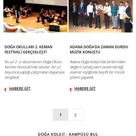
DOĞA OKULLARI 2. KEMAN
ADANA DOĞA'DA ZAMAN DURDU
FESTİVALİ GERÇEKLEŞTİ
MÜZİK KONUŞTU
Bu yıl 2. si düzenlenen Doğa Okulu
Adana Doğa Koleji'nde birbirinden
Keman Festivali'nde okullar, bir yıl
değerli sanatçıların seslendirdiği
boyunca yaptığı çalışmaları başarıyla
eserler eşliğinde keyifli bir müzik
sergiledi.
şöleni yaşandı.
HABERE GİT
HABERE GİT
1
2
DOĞA KOLEJİ - KAMPÜSÜ BUL