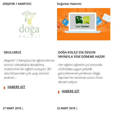
ATAŞEHİR 1 KAMPÜSÜ
Doğa'dan Haberler
OKULUMUZ
DOĞA KOLEJİ 556 ÖZGÜN
YAYINIYLA YENİ DÖNEME HAZIR!
Ataşehir 1 Kampüsü ile öğrencilerine
sınırsız olanaklarla donatılmış
Her eğitim-öğretim yılı sonunda
mükemmel bir eğitim sunuyor. Bir
müfredata uygun şekilde
okul binasından çok uzay üssünü
güncellenerek yenilenen Doğa
andıran ...
Yayınları’nın teslimat süreci hızla
devam ediyor.
HABERE GİT
HABERE GİT
27 MART 2018 |
22 MART 2018 |