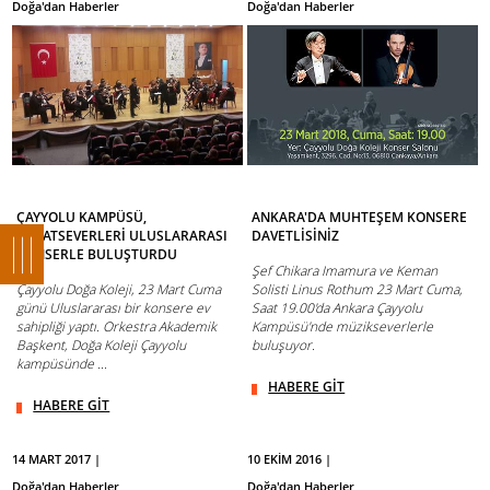
Doğa'dan Haberler
Doğa'dan Haberler
ÇAYYOLU KAMPÜSÜ,
ANKARA'DA MUHTEŞEM KONSERE
SANATSEVERLERİ ULUSLARARASI
DAVETLİSİNİZ
KONSERLE BULUŞTURDU
Şef Chikara Imamura ve Keman
Çayyolu Doğa Koleji, 23 Mart Cuma
Solisti Linus Rothum 23 Mart Cuma,
günü Uluslararası bir konsere ev
Saat 19.00'da Ankara Çayyolu
sahipliği yaptı. Orkestra Akademik
Kampüsü'nde müzikseverlerle
Başkent, Doğa Koleji Çayyolu
buluşuyor.
kampüsünde ...
HABERE GİT
HABERE GİT
14 MART 2017 |
10 EKİM 2016 |
Doğa'dan Haberler
Doğa'dan Haberler