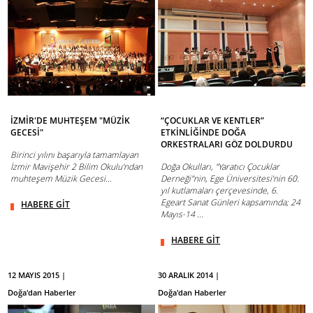
İZMİR'DE MUHTEŞEM "MÜZİK
“ÇOCUKLAR VE KENTLER”
GECESİ"
ETKİNLİĞİNDE DOĞA
ORKESTRALARI GÖZ DOLDURDU
Birinci yılını başarıyla tamamlayan
İzmir Mavişehir 2 Bilim Okulu'ndan
Doğa Okulları, "Yaratıcı Çocuklar
muhteşem Müzik Gecesi...
Derneği"nin, Ege Üniversitesi’nin 60.
yıl kutlamaları çerçevesinde, 6.
Egeart Sanat Günleri kapsamında; 24
HABERE GİT
Mayıs-14 ...
HABERE GİT
12 MAYIS 2015 |
30 ARALIK 2014 |
Doğa'dan Haberler
Doğa'dan Haberler