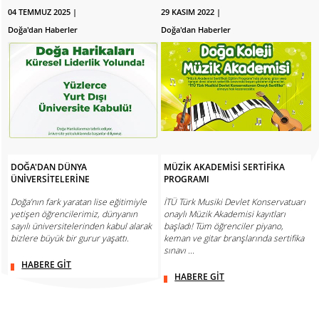
04 TEMMUZ 2025 |
29 KASIM 2022 |
Doğa'dan Haberler
Doğa'dan Haberler
DOĞA'DAN DÜNYA
MÜZİK AKADEMİSİ SERTİFİKA
ÜNİVERSİTELERİNE
PROGRAMI
Doğa’nın fark yaratan lise eğitimiyle
İTÜ Türk Musiki Devlet Konservatuarı
yetişen öğrencilerimiz, dünyanın
onaylı Müzik Akademisi kayıtları
sayılı üniversitelerinden kabul alarak
başladı! Tüm öğrenciler piyano,
bizlere büyük bir gurur yaşattı.
keman ve gitar branşlarında sertifika
sınavı ...
HABERE GİT
HABERE GİT