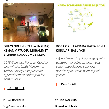
DÜNYANIN EN HIZLI ve EN GENÇ
DOĞA OKULLARINDA HAFTA SONU
KEMAN VİRTÜÖZÜ MUHAMMET
KURSLARI BAŞLIYOR
YILDIRIR KONUĞUMUZ OLDU
Öğrencilerimizin çok yönlü gelişimini
2015 Guinness Rekorlar Kitabı'na
desteklemek adına sizlerden gelen
giren virtüözümüz Muhammet
yoğun talep üzerine sınavlara
Yıldırır, Güneşli Kampüsü'nde
hazırlık, spor, sanat, bilim, kişisel
öğrencilerimize muhteşem bir
gelişim ...
konser verdi.
HABERE GİT
HABERE GİT
01 HAZİRAN 2016 |
17 HAZİRAN 2015 |
Doğa'dan Haberler
Doğa'dan Haberler