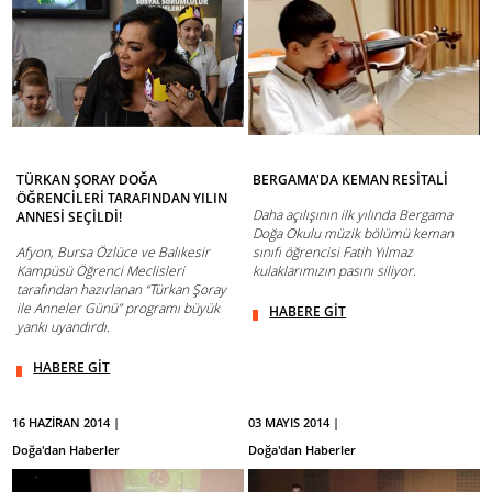
TÜRKAN ŞORAY DOĞA
BERGAMA'DA KEMAN RESİTALİ
ÖĞRENCİLERİ TARAFINDAN YILIN
Daha açılışının ilk yılında Bergama
ANNESİ SEÇİLDİ!
Doğa Okulu müzik bölümü keman
Afyon, Bursa Özlüce ve Balıkesir
sınıfı öğrencisi Fatih Yılmaz
Kampüsü Öğrenci Meclisleri
kulaklarımızın pasını siliyor.
tarafından hazırlanan “Türkan Şoray
ile Anneler Günü” programı büyük
HABERE GİT
yankı uyandırdı.
HABERE GİT
16 HAZİRAN 2014 |
03 MAYIS 2014 |
Doğa'dan Haberler
Doğa'dan Haberler