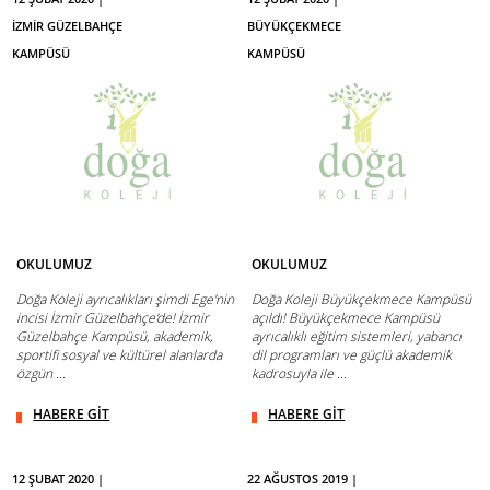
İZMİR GÜZELBAHÇE
BÜYÜKÇEKMECE
KAMPÜSÜ
KAMPÜSÜ
OKULUMUZ
OKULUMUZ
Doğa Koleji ayrıcalıkları şimdi Ege'nin
Doğa Koleji Büyükçekmece Kampüsü
incisi İzmir Güzelbahçe'de! İzmir
açıldı! Büyükçekmece Kampüsü
Güzelbahçe Kampüsü, akademik,
ayrıcalıklı eğitim sistemleri, yabancı
sportifi sosyal ve kültürel alanlarda
dil programları ve güçlü akademik
özgün ...
kadrosuyla ile ...
HABERE GİT
HABERE GİT
12 ŞUBAT 2020 |
22 AĞUSTOS 2019 |