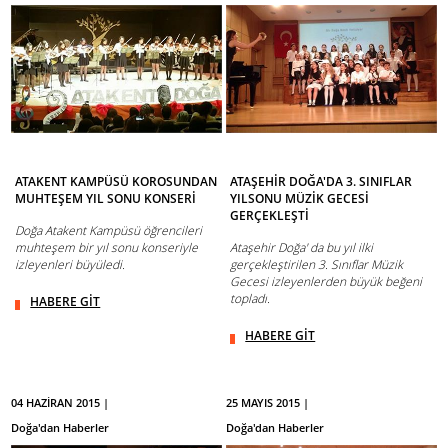
ATAKENT KAMPÜSÜ KOROSUNDAN
ATAŞEHİR DOĞA'DA 3. SINIFLAR
MUHTEŞEM YIL SONU KONSERİ
YILSONU MÜZİK GECESİ
GERÇEKLEŞTİ
Doğa Atakent Kampüsü öğrencileri
muhteşem bir yıl sonu konseriyle
Ataşehir Doğa' da bu yıl ilki
izleyenleri büyüledi.
gerçekleştirilen 3. Sınıflar Müzik
Gecesi izleyenlerden büyük beğeni
topladı.
HABERE GİT
HABERE GİT
04 HAZİRAN 2015 |
25 MAYIS 2015 |
Doğa'dan Haberler
Doğa'dan Haberler