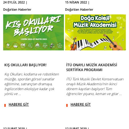
24 EYLÜL 2022 |
15 NİSAN 2022 |
Doğa'dan Haberler
Doğa'dan Haberler
KIŞ OKULLARI BAŞLIYOR!
İTÜ ONAYLI MÜZİK AKADEMİSİ
SERTİFİKA PROGRAMI
Kış Okulları; kodlama ve robotikten
müziğe, spordan görsel sanatlar
İTÜ Türk Musiki Devlet Konservatuarı
eğitimine, satrançtan dramaya,
onaylı Müzik Akademisi'nin ikinci
İngilizce'den ekolojiye kadar çok
dönem kayıtları başlıyor! Tüm
yönlü ve ...
öğrenciler piyano, keman ve gitar ...
HABERE GİT
HABERE GİT
12 ŞUBAT 2020 |
12 ŞUBAT 2020 |