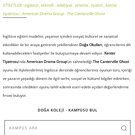
ETİKETLER :
ingilizce
,
etkinlik
,
edebiyat
,
sinema
,
tiyatro
,
kenter
tiyatrosu
,
American Drama Group
,
The Canterville Ghost
İngilizce eğitim modelini, yaşamın içinden sosyal, kültürel ve sanatsal
etkinlikler ile bir araya getirerek şekillendiren
Doğa Okulları
, öğrencilerini dili
kullanabilecekleri faaliyetler ile buluşturmaya devam ediyor.
Kenter
Tiyatrosu
'nda
American Drama Group
’un sahnelediği
The Canterville Ghost
oyunu ile ilişkilendirilmiş İngilizce dersinde öğrencilerimiz oyunun türü, içeriği
ve yazarın yaşadığı dönem ile ilgili tarihi, sosyal ve kültürel bilgiler edinirken,
sonrasında izledikleri oyunu tahlil ederek eseri edebi açıdan değerlendirme
fırsatı buluyor.
DOĞA KOLEJİ - KAMPÜSÜ BUL