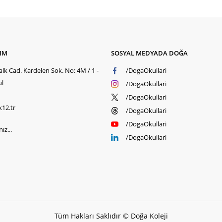
ŞIM
SOSYAL MEDYADA DOĞA
lk Cad. Kardelen Sok. No: 4M / 1 -
/DogaOkullari
ul
/DogaOkullari
/DogaOkullari
k12.tr
/DogaOkullari
/DogaOkullari
ız...
/DogaOkullari
Tüm Hakları Saklıdır © Doğa Koleji