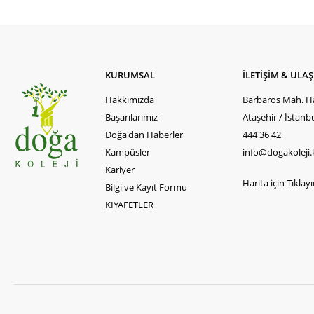
KURUMSAL
İLETİŞİM & ULA
Hakkımızda
Barbaros Mah. Ha
Başarılarımız
Ataşehir / İstanb
Doğa'dan Haberler
444 36 42
Kampüsler
info@dogakoleji.
Kariyer
Harita için Tıklayın
Bilgi ve Kayıt Formu
KIYAFETLER