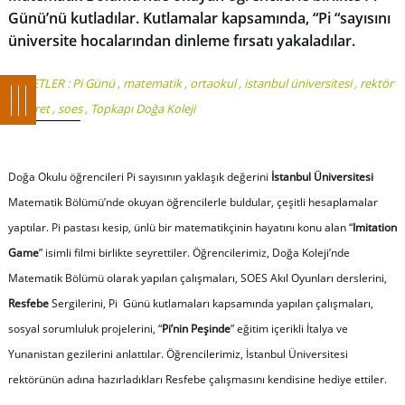
Günü’nü kutladılar. Kutlamalar kapsamında, “Pi “sayısını
üniversite hocalarından dinleme fırsatı yakaladılar.
ETİKETLER :
Pi Günü
,
matematik
,
ortaokul
,
istanbul üniversitesi
,
rektör
,
ziyaret
,
soes
,
Topkapı Doğa Koleji
Doğa Okulu öğrencileri Pi sayısının yaklaşık değerini
İstanbul Üniversitesi
Matematik Bölümü’nde okuyan öğrencilerle buldular, çeşitli hesaplamalar
yaptılar. Pi pastası kesip, ünlü bir matematikçinin hayatını konu alan “
Imitation
Game
” isimli filmi birlikte seyrettiler. Öğrencilerimiz, Doğa Koleji’nde
Matematik Bölümü olarak yapılan çalışmaları, SOES Akıl Oyunları derslerini,
Resfebe
Sergilerini, Pi Günü kutlamaları kapsamında yapılan çalışmaları,
sosyal sorumluluk projelerini, “
Pi’nin Peşinde
” eğitim içerikli İtalya ve
Yunanistan gezilerini anlattılar. Öğrencilerimiz, İstanbul Üniversitesi
rektörünün adına hazırladıkları Resfebe çalışmasını kendisine hediye ettiler.