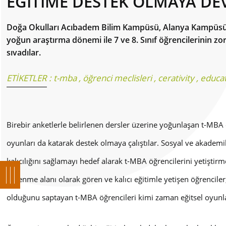
EĞİTİME DESTEK OLMAYA DE
Doğa Okulları Acıbadem Bilim Kampüsü, Alanya Kampüsü
yoğun araştırma dönemi ile 7 ve 8. Sınıf öğrencilerinin zo
sıvadılar.
ETİKETLER :
t-mba
,
öğrenci meclisleri
,
cerativity
,
educa
Birebir anketlerle belirlenen dersler üzerine yoğunlaşan t-MBA ö
oyunları da katarak destek olmaya çalıştılar. Sosyal ve akademi
kalıcılığını sağlamayı hedef alarak t-MBA öğrencilerini yetiştirme
öğrenme alanı olarak gören ve kalıcı eğitimle yetişen öğrenciler,
olduğunu saptayan t-MBA öğrencileri kimi zaman eğitsel oyunlar