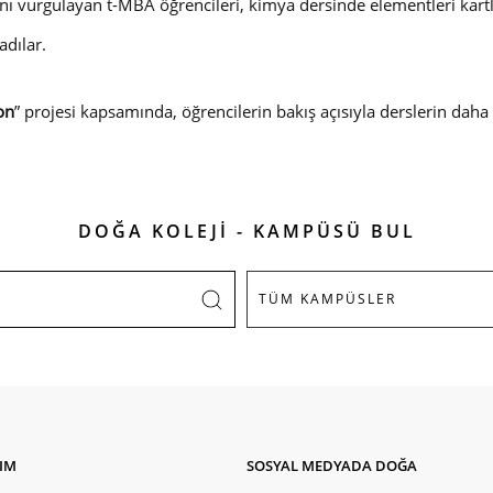
ını vurgulayan t-MBA öğrencileri, kimya dersinde elementleri kartla
nadılar.
on
” projesi kapsamında, öğrencilerin bakış açısıyla derslerin daha 
DOĞA KOLEJİ - KAMPÜSÜ BUL
ŞIM
SOSYAL MEDYADA DOĞA