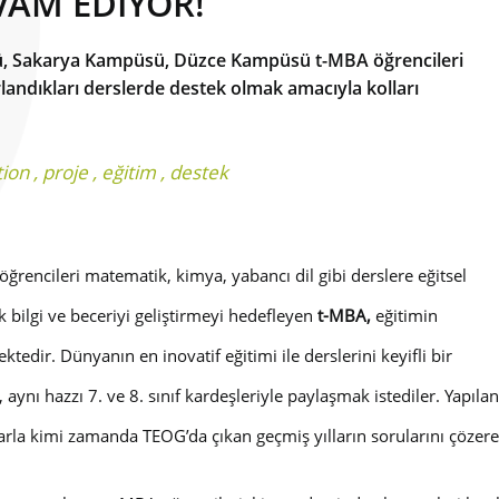
VAM EDİYOR!
, Sakarya Kampüsü, Düzce Kampüsü t-MBA öğrencileri
rlandıkları derslerde destek olmak amacıyla kolları
tion
,
proje
,
eğitim
,
destek
ğrencileri matematik, kimya, yabancı dil gibi derslere eğitsel
k bilgi ve beceriyi geliştirmeyi hedefleyen
t-MBA,
eğitimin
ktedir. Dünyanın en inovatif eğitimi ile derslerini keyifli bir
 aynı hazzı 7. ve 8. sınıf kardeşleriyle paylaşmak istediler. Yapıl
la kimi zamanda TEOG’da çıkan geçmiş yılların sorularını çözerek