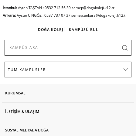
İstanbul:
Ayten TAŞTAN : 0532 712 56 39 semep@dogakoleji.k12.tr
Ankara:
Aysun CİNGÖZ : 0537 737 07 37 semep.ankara@dogakoleji.k12.tr
DOĞA KOLEJİ - KAMPÜSÜ BUL
KURUMSAL
İLETİŞİM & ULAŞIM
SOSYAL MEDYADA DOĞA