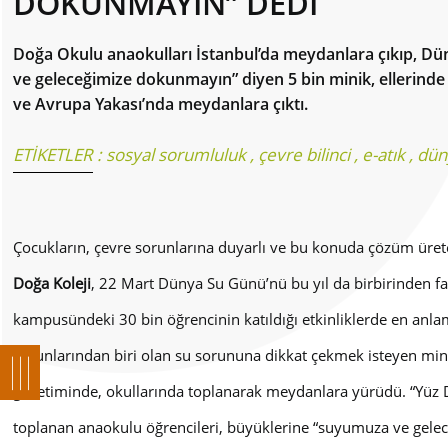
DOKUNMAYIN” DEDİ
Doğa Okulu anaokulları İstanbul’da meydanlara çıkıp, D
ve geleceğimize dokunmayın” diyen 5 bin minik, ellerinde
ve Avrupa Yakası’nda meydanlara çıktı.
ETİKETLER :
sosyal sorumluluk
,
çevre bilinci
,
e-atık
,
dün
Çocukların, çevre sorunlarına duyarlı ve bu konuda çözüm üret
Doğa Koleji
,
22 Mart Dünya Su Günü
’nü bu yıl da birbirinden fa
kampusündeki 30 bin öğrencinin katıldığı etkinliklerde en anla
sorunlarından biri olan su sorununa dikkat çekmek isteyen minik
gözetiminde, okullarında toplanarak meydanlara yürüdü. “
Yüz 
toplanan anaokulu öğrencileri, büyüklerine “suyumuza ve gelec