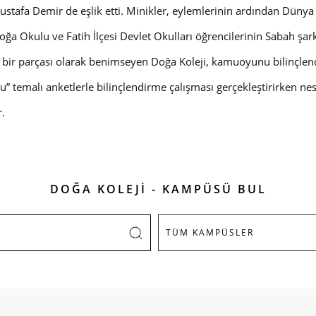
Mustafa Demir de eşlik etti. Minikler, eylemlerinin ardından Düny
a Okulu ve Fatih İlçesi Devlet Okulları öğrencilerinin Sabah şarkıl
in bir parçası olarak benimseyen Doğa Koleji, kamuoyunu bilinçlen
Su” temalı anketlerle bilinçlendirme çalışması gerçekleştirirken n
r.
DOĞA KOLEJİ - KAMPÜSÜ BUL