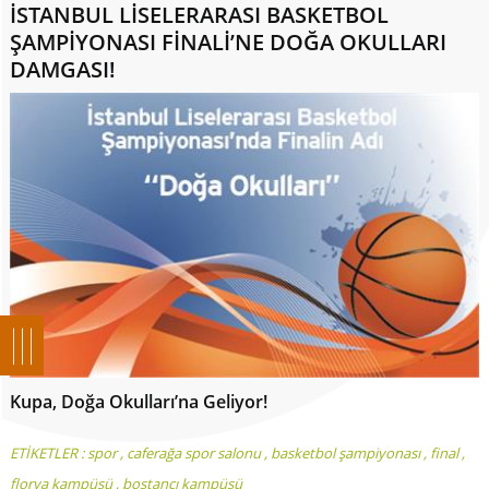
İSTANBUL LİSELERARASI BASKETBOL
ŞAMPİYONASI FİNALİ’NE DOĞA OKULLARI
DAMGASI!
Kupa, Doğa Okulları’na Geliyor!
ETİKETLER :
spor
,
caferağa spor salonu
,
basketbol şampiyonası
,
final
,
florya kampüsü
,
bostancı kampüsü