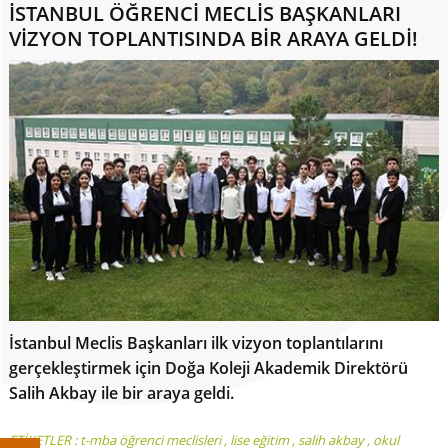
İSTANBUL ÖĞRENCİ MECLİS BAŞKANLARI
VİZYON TOPLANTISINDA BİR ARAYA GELDİ!
İstanbul Meclis Başkanları ilk vizyon toplantılarını
gerçekleştirmek için Doğa Koleji Akademik Direktörü
Salih Akbay ile bir araya geldi.
ETİKETLER :
t-mba öğrenci meclisleri
,
lise eğitim
,
salih akbay
,
okul