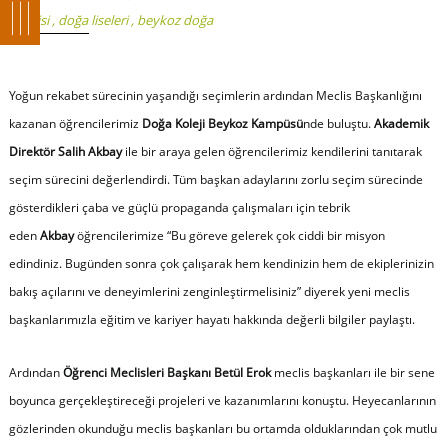
meclisi
,
doğa liseleri
,
beykoz doğa
Yoğun rekabet sürecinin yaşandığı seçimlerin ardından Meclis Başkanlığını
kazanan öğrencilerimiz
Doğa Koleji Beykoz Kampüsü
nde buluştu.
Akademik
Direktör Salih Akbay
ile bir araya gelen öğrencilerimiz kendilerini tanıtarak
seçim sürecini değerlendirdi. Tüm başkan adaylarını zorlu seçim sürecinde
gösterdikleri çaba ve güçlü propaganda çalışmaları için tebrik
eden
Akbay
öğrencilerimize “B
u göreve gelerek çok ciddi bir misyon
edindiniz. Bugünden sonra çok çalışarak hem kendinizin hem de ekiplerinizin
bakış açılarını ve deneyimlerini zenginleştirmelisiniz
” diyerek yeni meclis
başkanlarımızla eğitim ve kariyer hayatı hakkında değerli bilgiler paylaştı.
Ardından
Öğrenci Meclisleri Başkanı Betül Erok
meclis başkanları ile bir sene
boyunca gerçekleştireceği projeleri ve kazanımlarını konuştu. Heyecanlarının
gözlerinden okunduğu meclis başkanları bu ortamda olduklarından çok mutlu