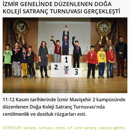
İZMİR GENELİNDE DÜZENLENEN DOĞA
KOLEJİ SATRANÇ TURNUVASI GERÇEKLEŞTİ
11-12 Kasım tarihlerinde İzmir Mavişehir 2 kampüsünde
düzenlenen Doğa Koleji Satranç Turnuvası'nda
centilmenlik ve dostluk rüzgarları esti.
ETİKETLER :
satranç
,
turnuva
,
chess
,
tsf
,
izmir satranç
,
satranç eğitimi
,