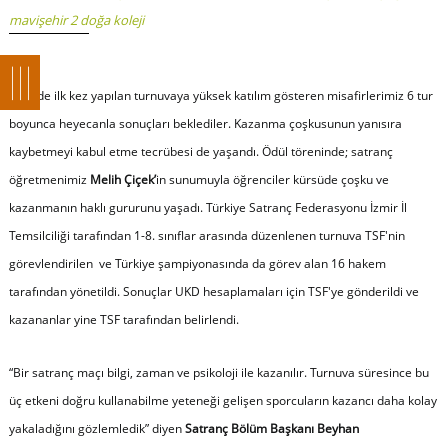
mavişehir 2 doğa koleji
İzmirde ilk kez yapılan turnuvaya yüksek katılım gösteren misafirlerimiz 6 tur
boyunca heyecanla sonuçları beklediler. Kazanma çoşkusunun yanısıra
kaybetmeyi kabul etme tecrübesi de yaşandı. Ödül töreninde; satranç
öğretmenimiz
Melih Çiçek’
in sunumuyla öğrenciler kürsüde çoşku ve
kazanmanın haklı gururunu yaşadı. Türkiye Satranç Federasyonu İzmir İl
Temsilciliği tarafından 1-8. sınıflar arasında düzenlenen turnuva TSF'nin
görevlendirilen ve Türkiye şampiyonasında da görev alan 16 hakem
tarafından yönetildi. Sonuçlar UKD hesaplamaları için TSF'ye gönderildi ve
kazananlar yine TSF tarafından belirlendi.
“Bir satranç maçı bilgi, zaman ve psikoloji ile kazanılır. Turnuva süresince bu
üç etkeni doğru kullanabilme yeteneği gelişen sporcuların kazancı daha kolay
yakaladığını gözlemledik”
diyen
Satranç Bölüm Başkanı Beyhan