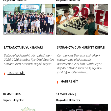
SATRANÇTA BÜYÜK BAŞARI
SATRANÇTA CUMHURİYET KUPASI
Doğa Koleji Ataşehir Kampüsü’nden
Cumhuriyet Bayramı etkinlikleri
2025-2026 İstanbul İlçe Okul Sporları
kapsamında okulumuzda
Satranç Turnuvası’nda Büyük Başarı!
düzenlenen 29 Ekim Cumhuriyet
Kupası Satranç Turnuvası, üçüncü
sınıf öğrencilerimizin ...
HABERE GİT
HABERE GİT
18 MART 2025 |
14 MART 2025 |
Başarı Hikayeleri
Doğa'dan Haberler