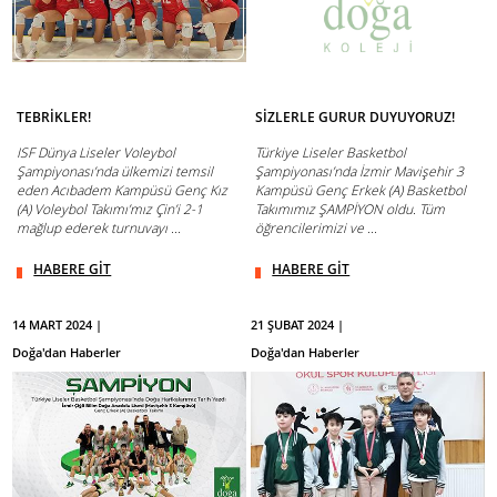
TEBRİKLER!
SİZLERLE GURUR DUYUYORUZ!
ISF Dünya Liseler Voleybol
Türkiye Liseler Basketbol
Şampiyonası’nda ülkemizi temsil
Şampiyonası’nda İzmir Mavişehir 3
eden Acıbadem Kampüsü Genç Kız
Kampüsü Genç Erkek (A) Basketbol
(A) Voleybol Takımı’mız Çin’i 2-1
Takımımız ŞAMPİYON oldu. Tüm
mağlup ederek turnuvayı ...
öğrencilerimizi ve ...
HABERE GİT
HABERE GİT
14 MART 2024 |
21 ŞUBAT 2024 |
Doğa'dan Haberler
Doğa'dan Haberler