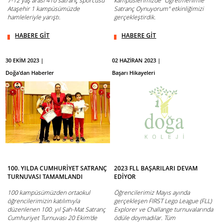
7-12 yaş arası 410 satranç sporcusu
kampüslerimizde "Öğretmenimle
Ataşehir 1 kampüsümüzde
Satranç Oynuyorum" etkinliğimizi
hamleleriyle yarıştı.
gerçekleştirdik.
HABERE GİT
HABERE GİT
30 EKİM 2023 |
02 HAZİRAN 2023 |
Doğa'dan Haberler
Başarı Hikayeleri
100. YILDA CUMHURİYET SATRANÇ
2023 FLL BAŞARILARI DEVAM
TURNUVASI TAMAMLANDI
EDİYOR
100 kampüsümüzden ortaokul
Öğrencilerimiz Mayıs ayında
öğrencilerimizin katılımıyla
gerçekleşen FIRST Lego League (FLL)
düzenlenen 100. yıl Şah-Mat Satranç
Explorer ve Challange turnuvalarında
Cumhuriyet Turnuvası 20 Ekim'de
ödüle doymadılar. Tüm