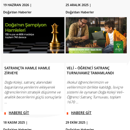
19 HAZİRAN 2026 |
25 ARALIK 2025 |
Doğa'dan Haberler
Doğa'dan Haberler
SATRANÇTA HAMLE HAMLE
VELİ – ÖĞRENCİ SATRANÇ
ZİRVEYE
TURNUVAMIZ TAMAMLANDI
Doğa Koleji, satranç alanındaki
ilkokul öğrencilerimizin ve
başarılarına yenilerini ekleyerek
velilerimizin birlikte katıldığı, İsviçre
öğrencilerinin stratejik düşünme ve
sistemi ile oynanan Doğa Koleji Veli–
analitik becerilerini güçlü sonuçlarla
Öğrenci Satranç Turnuvası, toplam
...
1670 ...
HABERE GİT
HABERE GİT
18 KASIM 2025 |
29 EKİM 2025 |
Doğa'dan Haberler
Doğa'dan Haberler