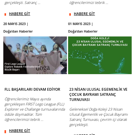
gerçekleşti. Satranç ...
öğrencilerimizi tebrik ...
HABERE GİT
HABERE GİT
20 MAYIS 2023 |
01 MAYIS 2023 |
Doğa'dan Haberler
Doğa'dan Haberler
FLL BAŞARILARI DEVAM EDİYOR
23 NİSAN ULUSAL EGEMENLİK VE
ÇOCUK BAYRAMI SATRANÇ
Öğrencilerimiz Mayıs ayında
TURNUVASI
gerçekleşen FIRST Lego League (FLL)
Explorer ve Challange turnuvalarında
Geleneksel Doğa Koleji 23 Nisan
ödüle doymadılar. Tüm
Ulusal Egemenlik ve Çocuk Bayramı
öğrencilerimizi tebrik ...
Satranç Turnuvası, çevrim içi olarak
gerçekleşti.
HABERE GİT