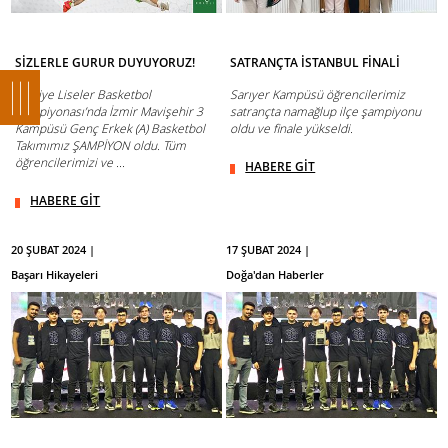
SİZLERLE GURUR DUYUYORUZ!
SATRANÇTA İSTANBUL FİNALİ
Türkiye Liseler Basketbol
Sarıyer Kampüsü öğrencilerimiz
Şampiyonası’nda İzmir Mavişehir 3
satrançta namağlup ilçe şampiyonu
Kampüsü Genç Erkek (A) Basketbol
oldu ve finale yükseldi.
Takımımız ŞAMPİYON oldu. Tüm
öğrencilerimizi ve ...
HABERE GİT
HABERE GİT
20 ŞUBAT 2024 |
17 ŞUBAT 2024 |
Başarı Hikayeleri
Doğa'dan Haberler