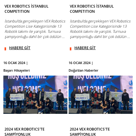
VEX ROBOTICS İSTANBUL
VEX ROBOTICS İSTANBUL
COMPETITION
COMPETITION
İstanbul'da gerçekleşen VEX Robotics
İstanbul'da gerçekleşen VEX Robotics
Competition Lise Kategorisinde 13
Competition Lise Kategorisinde 13
Robotik takımı ile yarıştık. Turnuva
Robotik takımı ile yarıştık. Turnuva
şampiyonluğu dahil bir çok ödülün ...
şampiyonluğu dahil bir çok ödülün ...
HABERE GİT
HABERE GİT
16 OCAK 2024 |
16 OCAK 2024 |
Başarı Hikayeleri
Doğa'dan Haberler
2024 VEX ROBOTICS'TE
2024 VEX ROBOTICS'TE
ŞAMPİYONLUK
ŞAMPİYONLUK