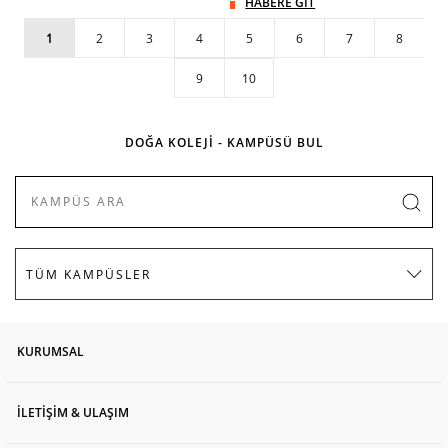
HABERE GİT
1
2
3
4
5
6
7
8
9
10
DOĞA KOLEJİ - KAMPÜSÜ BUL
KURUMSAL
İLETİŞİM & ULAŞIM