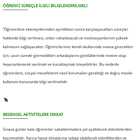
ÖĞRENCİ SÜREÇLE İLGİLİ BİLGİLENDİRİLMELİ
“Öğrencilere ebeveynlerinden ayrıldıktan sonra karşılaşacakları süreçler
hakkında bilgi verilmesi, onları rahatlatacak ve motivasyonlarının yüksek
kalmasını sağlayacaktır. Öğrencilerimiz kendi okullarında sınava girecekleri
için, uzun süredir görmedikleri arkadaşlarını gördüklerinde motive olup
heyecanlanarak sarılmak ve kucaklaşmak isteyebilirler. Bu nedenle
öğrencilere, sosyal mesafelerini nasıl korumaları gerektiği ve doğru maske
kullanımı konusunda bilgi verilmelidir.
BEDENSEL AKTİVİTELERE DİKKAT
Sınava günler kala öğrenciler sakatlanmalara yol açabilecek aktivitelerden
kaçınmalıdır. Ayrıca hasta olmalarına sebep olabilecek etkinliklerden ve