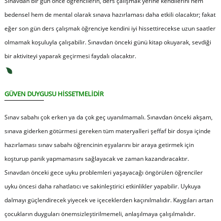
Sınavdan bir gün önce öğrencilerin, ders çalışmak yerine kendilerini hem
bedensel hem de mental olarak sınava hazırlaması daha etkili olacaktır; fakat
eğer son gün ders çalışmak öğrenciye kendini iyi hissettirecekse uzun saatler
olmamak koşuluyla çalışabilir. Sınavdan önceki günü kitap okuyarak, sevdiği
bir aktiviteyi yaparak geçirmesi faydalı olacaktır.
GÜVEN DUYGUSU HİSSETMELİDİR
Sınav sabahı çok erken ya da çok geç uyanılmamalı. Sınavdan önceki akşam,
sınava giderken götürmesi gereken tüm materyalleri şeffaf bir dosya içinde
hazırlaması sınav sabahı öğrencinin eşyalarını bir araya getirmek için
koşturup panik yapmamasını sağlayacak ve zaman kazandıracaktır.
Sınavdan önceki gece uyku problemleri yaşayacağı öngörülen öğrenciler
uyku öncesi daha rahatlatıcı ve sakinleştirici etkinlikler yapabilir. Uykuya
dalmayı güçlendirecek yiyecek ve içeceklerden kaçınılmalıdır. Kaygıları artan
çocukların duyguları önemsizleştirilmemeli, anlaşılmaya çalışılmalıdır.