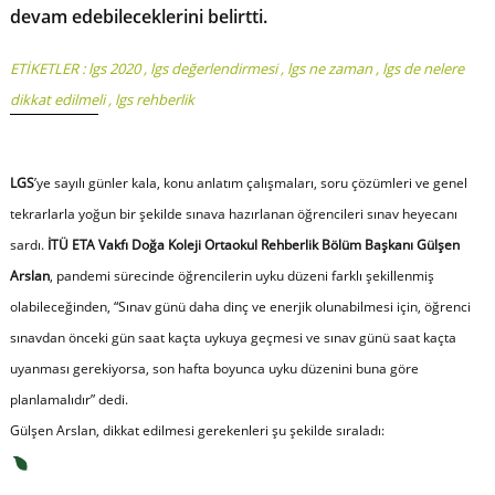
devam edebileceklerini belirtti.
ETİKETLER :
lgs 2020
,
lgs değerlendirmesi
,
lgs ne zaman
,
lgs de nelere
dikkat edilmeli
,
lgs rehberlik
LGS
’ye sayılı günler kala, konu anlatım çalışmaları, soru çözümleri ve genel
tekrarlarla yoğun bir şekilde sınava hazırlanan öğrencileri sınav heyecanı
sardı.
İTÜ ETA Vakfı Doğa Koleji Ortaokul Rehberlik Bölüm Başkanı Gülşen
Arslan
, pandemi sürecinde öğrencilerin uyku düzeni farklı şekillenmiş
olabileceğinden, “
Sınav günü daha dinç ve enerjik olunabilmesi için, öğrenci
sınavdan önceki gün saat kaçta uykuya geçmesi ve sınav günü saat kaçta
uyanması gerekiyorsa, son hafta boyunca uyku düzenini buna göre
planlamalıdır
” dedi.
Gülşen Arslan, dikkat edilmesi gerekenleri şu şekilde sıraladı: