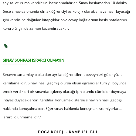
sayısal oturuma kendilerini hazırlamalıdırlar. Sınav başlamadan 10 dakika
önce sınav salonunda olmak öğrenciyi psikolojik olarak sınava hazırlayacağı
gibi kendisine dağıtılan kitapçıkların ve cevap kağıtlarının baskı hatalarının
kontrolü için de zaman kazandıracaktır.
SINAV SONRASI ISRARCI OLMAYIN
Sınavını tamamlayıp okuldan ayrılan öğrencileri ebeveynleri güler yüzle
karşılamalıdır. Sınavı nasıl geçmiş olursa olsun öğrenciler tüm yıl boyunca
emek verdikleri bir sınavdan çıkmış olacağı için olumlu cümleler duymaya
ihtiyaç duyacaklardır. Kendileri konuşmak isterse sınavının nasıl geçtiği
hakkında konuşulmalıdır. Eğer sınav hakkında konuşmak istemiyorlarsa
ısrarcı olunmamalıdır.”
DOĞA KOLEJİ - KAMPÜSÜ BUL