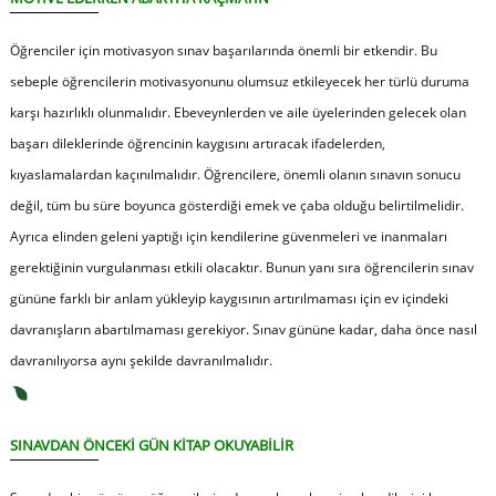
Öğrenciler için motivasyon sınav başarılarında önemli bir etkendir. Bu
sebeple öğrencilerin motivasyonunu olumsuz etkileyecek her türlü duruma
karşı hazırlıklı olunmalıdır. Ebeveynlerden ve aile üyelerinden gelecek olan
başarı dileklerinde öğrencinin kaygısını artıracak ifadelerden,
kıyaslamalardan kaçınılmalıdır. Öğrencilere, önemli olanın sınavın sonucu
değil, tüm bu süre boyunca gösterdiği emek ve çaba olduğu belirtilmelidir.
Ayrıca elinden geleni yaptığı için kendilerine güvenmeleri ve inanmaları
gerektiğinin vurgulanması etkili olacaktır. Bunun yanı sıra öğrencilerin sınav
gününe farklı bir anlam yükleyip kaygısının artırılmaması için ev içindeki
davranışların abartılmaması gerekiyor. Sınav gününe kadar, daha önce nasıl
davranılıyorsa aynı şekilde davranılmalıdır.
SINAVDAN ÖNCEKİ GÜN KİTAP OKUYABİLİR