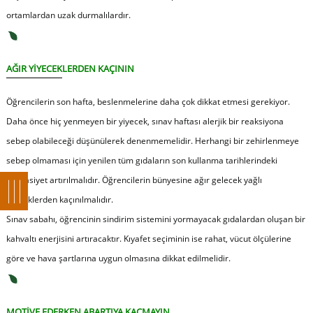
ortamlardan uzak durmalılardır.
AĞIR YİYECEKLERDEN KAÇININ
Öğrencilerin son hafta, beslenmelerine daha çok dikkat etmesi gerekiyor.
Daha önce hiç yenmeyen bir yiyecek, sınav haftası alerjik bir reaksiyona
sebep olabileceği düşünülerek denenmemelidir. Herhangi bir zehirlenmeye
sebep olmaması için yenilen tüm gıdaların son kullanma tarihlerindeki
hassasiyet artırılmalıdır. Öğrencilerin bünyesine ağır gelecek yağlı
yemeklerden kaçınılmalıdır.
Sınav sabahı, öğrencinin sindirim sistemini yormayacak gıdalardan oluşan bir
kahvaltı enerjisini artıracaktır. Kıyafet seçiminin ise rahat, vücut ölçülerine
göre ve hava şartlarına uygun olmasına dikkat edilmelidir.
MOTİVE EDERKEN ABARTIYA KAÇMAYIN