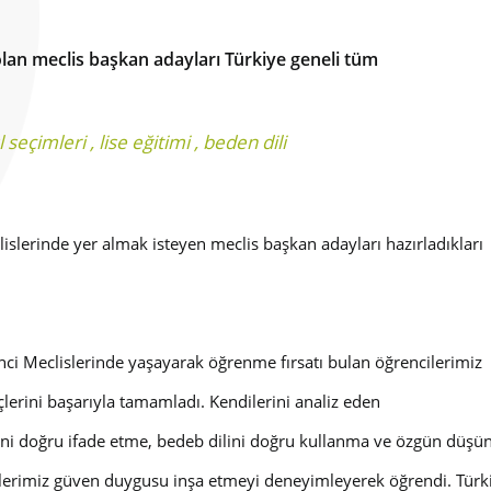
 olan meclis başkan adayları Türkiye geneli tüm
l seçimleri
,
lise eğitimi
,
beden dili
slerinde yer almak isteyen meclis başkan adayları hazırladıkları
enci Meclislerinde yaşayarak öğrenme fırsatı bulan öğrencilerimiz
çlerini başarıyla tamamladı. Kendilerini analiz eden
rini doğru ifade etme, bedeb dilini doğru kullanma ve özgün düşü
öğrencilerimiz güven duygusu inşa etmeyi deneyimleyerek öğrendi. 