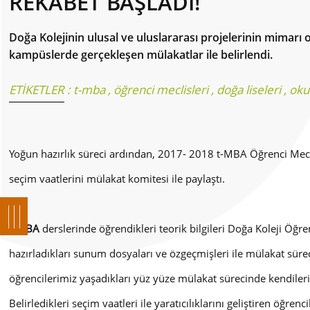
REKABET BAŞLADI!
Doğa Kolejinin ulusal ve uluslararası projelerinin mimarı
kampüslerde gerçekleşen mülakatlar ile belirlendi.
ETİKETLER :
t-mba
,
öğrenci meclisleri
,
doğa liseleri
,
oku
Yoğun hazırlık süreci ardından, 2017- 2018 t-MBA Öğrenci Mecli
seçim vaatlerini mülakat komitesi ile paylaştı.
t-MBA
derslerinde öğrendikleri teorik bilgileri Doğa Koleji Öğr
hazırladıkları sunum dosyaları ve özgeçmişleri ile mülakat süre
öğrencilerimiz yaşadıkları yüz yüze mülakat sürecinde kendile
Belirledikleri seçim vaatleri ile yaratıcılıklarını geliştiren 