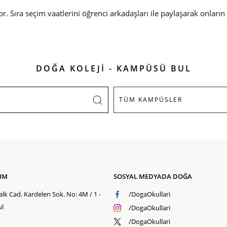
r. Sıra seçim vaatlerini öğrenci arkadaşları ile paylaşarak onlar
DOĞA KOLEJİ - KAMPÜSÜ BUL
ŞIM
SOSYAL MEDYADA DOĞA
lk Cad. Kardelen Sok. No: 4M / 1 -
/DogaOkullari
ul
/DogaOkullari
/DogaOkullari