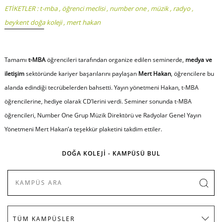
ETİKETLER :
t-mba
,
öğrenci meclisi
,
number one
,
müzik
,
radyo
,
beykent doğa koleji
,
mert hakan
Tamamı
t-MBA
öğrencileri tarafından organize edilen seminerde,
medya ve
iletişim
sektöründe kariyer başarılarını paylaşan
Mert Hakan
, öğrencilere bu
alanda edindiği tecrübelerden bahsetti. Yayın yönetmeni Hakan, t-MBA
öğrencilerine, hediye olarak CD’lerini verdi. Seminer sonunda t-MBA
öğrencileri, Number One Grup Müzik Direktörü ve Radyolar Genel Yayın
Yönetmeni
Mert Hakan’a teşekkür plaketini takdim ettiler.
DOĞA KOLEJİ - KAMPÜSÜ BUL