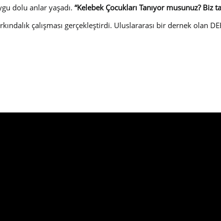
uygu dolu anlar yaşadı.
“Kelebek Çocukları Tanıyor musunuz? Biz ta
farkındalık çalışması gerçekleştirdi. Uluslararası bir dernek ola