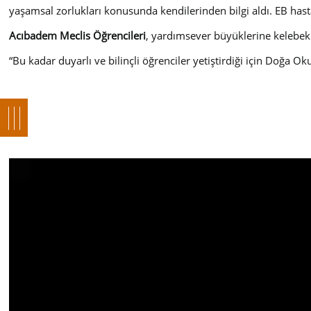
yaşamsal zorlukları konusunda kendilerinden bilgi aldı. EB hast
Acıbadem Meclis Öğrencileri
, yardımsever büyüklerine kelebek 
“
Bu kadar duyarlı ve bilinçli öğrenciler yetiştirdiği için Doğa Ok