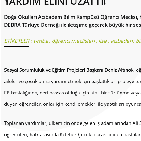
YARDIM ELİNİ UZATTI!
Doğa Okulları Acıbadem Bilim Kampüsü Öğrenci Meclisi, halk
DEBRA Türkiye Derneği ile iletişime geçerek büyük bir sos
ETİKETLER :
t-mba
,
öğrenci meclisleri
,
lise
,
acıbadem b
Sosyal Sorumluluk ve Eğitim Projeleri Başkanı Deniz Altınok
, ö
aileler ve çocuklarına yardım etmek için başlattıkları projeye tüm 
EB hastalığında, deri hassas olduğu için ufak bir sürtünme vey
duyan öğrenciler, onlar için kendi emekleri ile yaptıkları oyuncak
Toplanan yardımlar, ülkemizin önde gelen iş adamlarından Ali 
öğrencileri, halk arasında Kelebek Çocuk olarak bilinen hastalarl