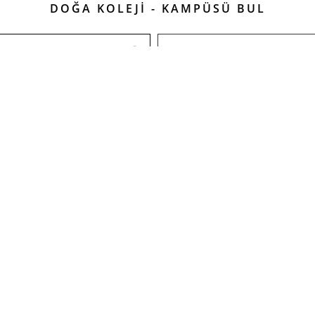
DOĞA KOLEJİ - KAMPÜSÜ BUL
ŞIM
SOSYAL MEDYADA DOĞA
lk Cad. Kardelen Sok. No: 4M / 1 -
/DogaOkullari
ul
/DogaOkullari
/DogaOkullari
k12.tr
/DogaOkullari
/DogaOkullari
ız...
/DogaOkullari