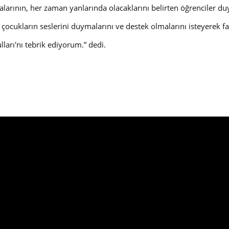
alarının, her zaman yanlarında olacaklarını belirten öğrenciler d
çocukların seslerini duymalarını ve destek olmalarını isteyerek 
ulları'nı tebrik ediyorum.
” dedi.