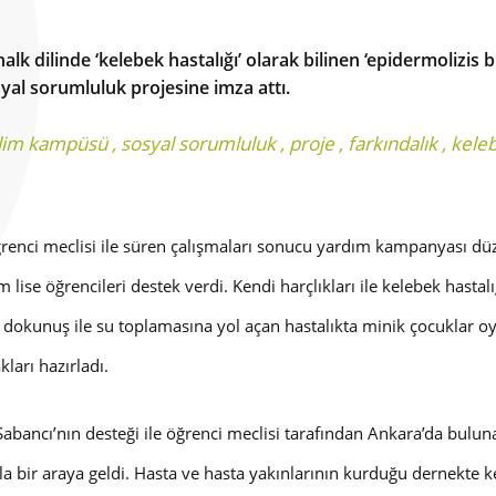
 dilinde ‘kelebek hastalığı’ olarak bilinen ‘epidermolizis bü
yal sorumluluk projesine imza attı.
ilim kampüsü
,
sosyal sorumluluk
,
proje
,
farkındalık
,
keleb
ğrenci meclisi ile süren çalışmaları sonucu yardım kampanyası düz
lise öğrencileri destek verdi. Kendi harçlıkları ile kelebek hastalığı
a dokunuş ile su toplamasına yol açan hastalıkta minik çocuklar 
ları hazırladı.
Sabancı’nın desteği ile öğrenci meclisi tarafından Ankara’da bul
a bir araya geldi. Hasta ve hasta yakınlarının kurduğu dernekte kel