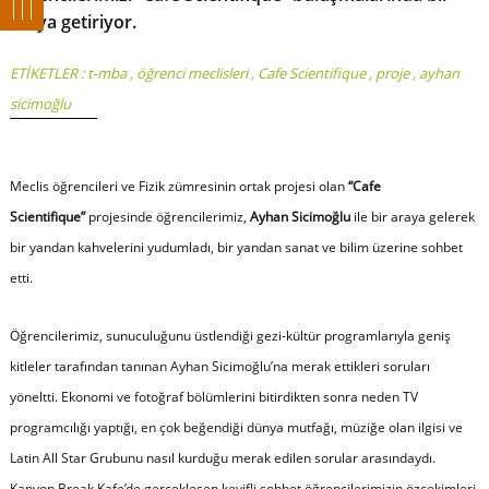
araya getiriyor.
ETİKETLER :
t-mba
,
öğrenci meclisleri
,
Cafe Scientifique
,
proje
,
ayhan
sicimoğlu
Meclis öğrencileri ve Fizik zümresinin ortak projesi olan
“Cafe
Scientifique”
projesinde öğrencilerimiz,
Ayhan Sicimoğlu
ile bir araya gelerek
bir yandan kahvelerini yudumladı, bir yandan sanat ve bilim üzerine sohbet
etti.
Öğrencilerimiz, sunuculuğunu üstlendiği gezi-kültür programlarıyla geniş
kitleler tarafından tanınan Ayhan Sicimoğlu’na merak ettikleri soruları
yöneltti. Ekonomi ve fotoğraf bölümlerini bitirdikten sonra neden TV
programcılığı yaptığı, en çok beğendiği dünya mutfağı, müziğe olan ilgisi ve
Latin All Star Grubunu nasıl kurduğu merak edilen sorular arasındaydı.
Kanyon Break Kafe’de gerçekleşen keyifli sohbet öğrencilerimizin özçekimleri