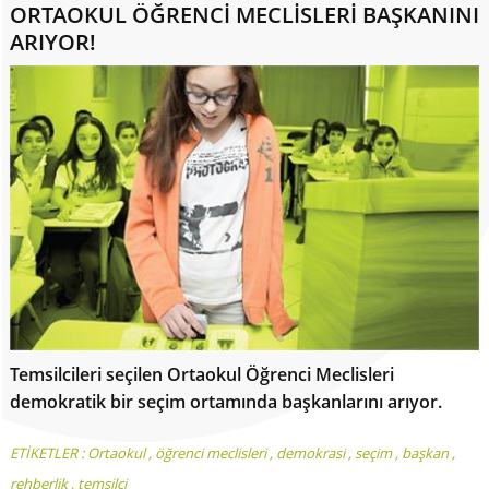
ORTAOKUL ÖĞRENCİ MECLİSLERİ BAŞKANINI
ARIYOR!
Temsilcileri seçilen Ortaokul Öğrenci Meclisleri
demokratik bir seçim ortamında başkanlarını arıyor.
ETİKETLER :
Ortaokul
,
öğrenci meclisleri
,
demokrasi
,
seçim
,
başkan
,
rehberlik
,
temsilci