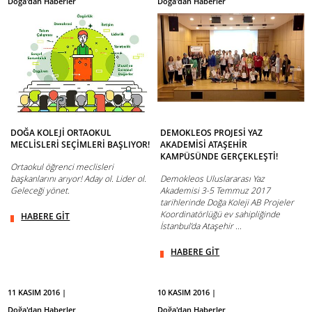
Doğa'dan Haberler
Doğa'dan Haberler
DOĞA KOLEJİ ORTAOKUL
DEMOKLEOS PROJESİ YAZ
MECLİSLERİ SEÇİMLERİ BAŞLIYOR!
AKADEMİSİ ATAŞEHİR
KAMPÜSÜNDE GERÇEKLEŞTİ!
Ortaokul öğrenci meclisleri
başkanlarını arıyor! Aday ol. Lider ol.
Demokleos Uluslararası Yaz
Geleceği yönet.
Akademisi 3-5 Temmuz 2017
tarihlerinde Doğa Koleji AB Projeler
Koordinatörlüğü ev sahipliğinde
HABERE GİT
İstanbul’da Ataşehir ...
HABERE GİT
11 KASIM 2016 |
10 KASIM 2016 |
Doğa'dan Haberler
Doğa'dan Haberler