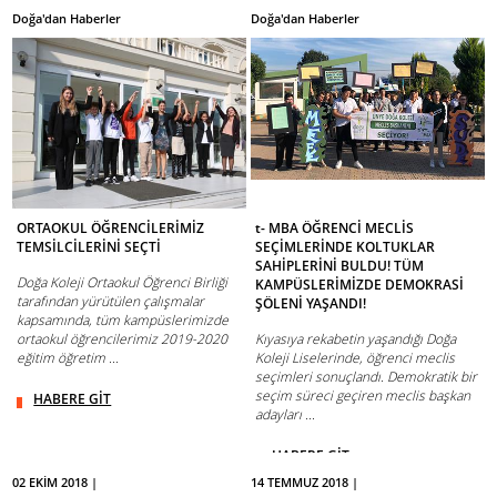
Doğa'dan Haberler
Doğa'dan Haberler
ORTAOKUL ÖĞRENCİLERİMİZ
t- MBA ÖĞRENCİ MECLİS
TEMSİLCİLERİNİ SEÇTİ
SEÇİMLERİNDE KOLTUKLAR
SAHİPLERİNİ BULDU! TÜM
Doğa Koleji Ortaokul Öğrenci Birliği
KAMPÜSLERİMİZDE DEMOKRASİ
tarafından yürütülen çalışmalar
ŞÖLENİ YAŞANDI!
kapsamında, tüm kampüslerimizde
ortaokul öğrencilerimiz 2019-2020
Kıyasıya rekabetin yaşandığı Doğa
eğitim öğretim ...
Koleji Liselerinde, öğrenci meclis
seçimleri sonuçlandı. Demokratik bir
seçim süreci geçiren meclis başkan
HABERE GİT
adayları ...
HABERE GİT
02 EKİM 2018 |
14 TEMMUZ 2018 |