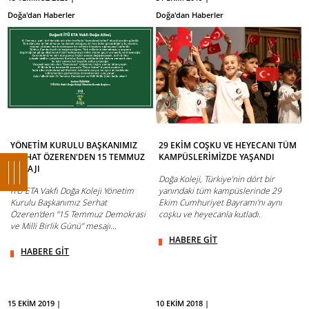
Doğa'dan Haberler
Doğa'dan Haberler
YÖNETİM KURULU BAŞKANIMIZ
29 EKİM COŞKU VE HEYECANI TÜM
SERHAT ÖZEREN'DEN 15 TEMMUZ
KAMPÜSLERİMİZDE YAŞANDI
MESAJI
Doğa Koleji, Türkiye’nin dört bir
İTÜ ETA Vakfı Doğa Koleji Yönetim
yanındaki tüm kampüslerinde 29
Kurulu Başkanımız Serhat
Ekim Cumhuriyet Bayramı’nı aynı
Özeren'den ''15 Temmuz Demokrasi
coşku ve heyecanla kutladı.
ve Milli Birlik Günü'' mesajı...
HABERE GİT
HABERE GİT
15 EKİM 2019 |
10 EKİM 2018 |