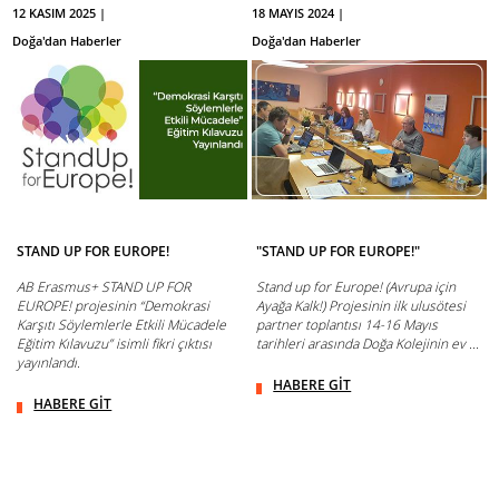
12 KASIM 2025 |
18 MAYIS 2024 |
Doğa'dan Haberler
Doğa'dan Haberler
STAND UP FOR EUROPE!
"STAND UP FOR EUROPE!"
AB Erasmus+ STAND UP FOR
Stand up for Europe! (Avrupa için
EUROPE! projesinin “Demokrasi
Ayağa Kalk!) Projesinin ilk ulusötesi
Karşıtı Söylemlerle Etkili Mücadele
partner toplantısı 14-16 Mayıs
Eğitim Kılavuzu” isimli fikri çıktısı
tarihleri arasında Doğa Kolejinin ev ...
yayınlandı.
HABERE GİT
HABERE GİT