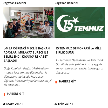
Doğa'dan Haberler
Doğa'dan Haberler
t-MBA ÖĞRENCİ MECLİS BAŞKAN
15 TEMMUZ DEMOKRASİ ve MİLLİ
ADAYLARI MÜLAKAT SÜRECİ İLE
BİRLİK GÜNÜ
BELİRLENDİ! KIYASIYA REKABET
15 Temmuz Demokrasi ve Milli Birlik
BAŞLADI!
Günü'nde aziz şehitlerimizi saygıyla
Doğa Kolejinin özgün t-MBA eğitim
anıyor, kahraman gazilerimizle gurur
modeli kapsamında öğrencileri iş
duyuyoruz.
dünyasına, geleceğe hazırlayan
Öğrenci Meclisleri yapılanması bu yıl
HABERE GİT
da coşkulu ...
HABERE GİT
25 KASIM 2017 |
30 EKİM 2017 |