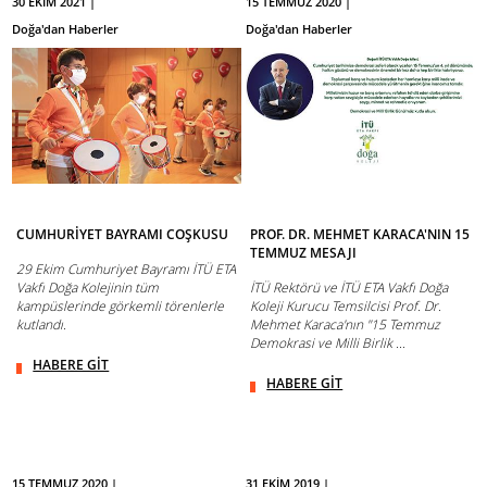
30 EKİM 2021 |
15 TEMMUZ 2020 |
Doğa'dan Haberler
Doğa'dan Haberler
CUMHURİYET BAYRAMI COŞKUSU
PROF. DR. MEHMET KARACA'NIN 15
TEMMUZ MESAJI
29 Ekim Cumhuriyet Bayramı İTÜ ETA
Vakfı Doğa Kolejinin tüm
İTÜ Rektörü ve İTÜ ETA Vakfı Doğa
kampüslerinde görkemli törenlerle
Koleji Kurucu Temsilcisi Prof. Dr.
kutlandı.
Mehmet Karaca'nın ''15 Temmuz
Demokrasi ve Milli Birlik ...
HABERE GİT
HABERE GİT
15 TEMMUZ 2020 |
31 EKİM 2019 |