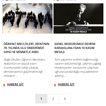
ÖĞRENCİ MECLİSLERİ, VEFATININ
GENEL MÜDÜRÜMÜZ DEVRİM
78. YILINDA ULU ÖNDERİMİZİ
KARAASLANLI'DAN 10 KASIM
SAYGI VE MİNNETLE ANDI
MESAJI
Doğa Okulları Öğrenci Meclisleri,
Tüm yaşamını milletin bağımsızlığı,
Atatürk'ün en büyük eseri
vatanın bölünmezliği, ülkenin çağdaş
Cumhuriyet'e sahip çıkarak,
medeniyetler seviyesine ulaşması
demokrasimizi güçlendireceği
uğruna sürdürdüğü mücadelelere
mesajını; ...
adamış ...
HABERE GİT
HABERE GİT
1
2
3