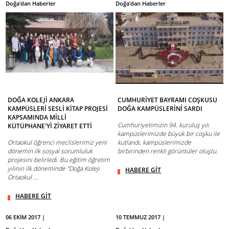
Doğa'dan Haberler
Doğa'dan Haberler
DOĞA KOLEJİ ANKARA
CUMHURİYET BAYRAMI COŞKUSU
KAMPÜSLERİ SESLİ KİTAP PROJESİ
DOĞA KAMPÜSLERİNİ SARDI
KAPSAMINDA MİLLİ
Cumhuriyetimizin 94. kuruluş yılı
KÜTÜPHANE'Yİ ZİYARET ETTİ
kampüslerimizde büyük bir coşku ile
Ortaokul öğrenci meclislerimiz yeni
kutlandı, kampüslerimizde
dönemin ilk sosyal sorumluluk
birbirinden renkli görüntüler oluştu.
projesini belirledi. Bu eğitim öğretim
yılının ilk döneminde "Doğa Koleji
HABERE GİT
Ortaokul ...
HABERE GİT
06 EKİM 2017 |
10 TEMMUZ 2017 |