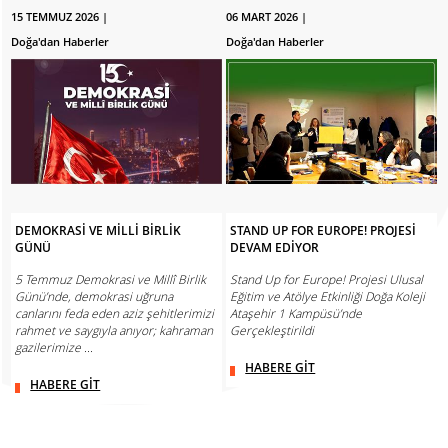
15 TEMMUZ 2026 |
06 MART 2026 |
Doğa'dan Haberler
Doğa'dan Haberler
DEMOKRASİ VE MİLLİ BİRLİK
STAND UP FOR EUROPE! PROJESİ
GÜNÜ
DEVAM EDİYOR
5 Temmuz Demokrasi ve Millî Birlik
​Stand Up for Europe! Projesi Ulusal
Günü’nde, demokrasi uğruna
Eğitim ve Atölye Etkinliği Doğa Koleji
canlarını feda eden aziz şehitlerimizi
Ataşehir 1 Kampüsü’nde
rahmet ve saygıyla anıyor; kahraman
Gerçekleştirildi
gazilerimize ...
HABERE GİT
HABERE GİT