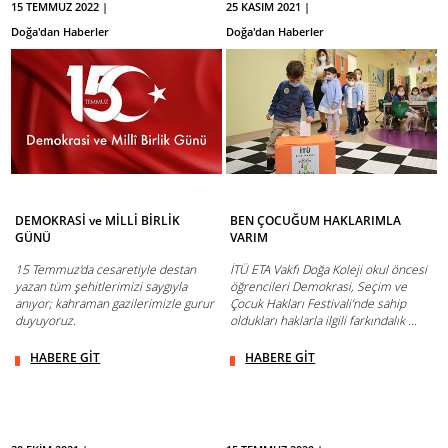
15 TEMMUZ 2022 |
25 KASIM 2021 |
Doğa'dan Haberler
Doğa'dan Haberler
DEMOKRASİ ve MİLLİ BİRLİK
BEN ÇOCUĞUM HAKLARIMLA
GÜNÜ
VARIM
15 Temmuz'da cesaretiyle destan
İTÜ ETA Vakfı Doğa Koleji okul öncesi
yazan tüm şehitlerimizi saygıyla
öğrencileri Demokrasi, Seçim ve
anıyor; kahraman gazilerimizle gurur
Çocuk Hakları Festivali’nde sahip
duyuyoruz.
oldukları haklarla ilgili farkındalık ...
HABERE GİT
HABERE GİT