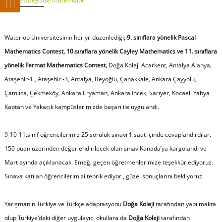
,
doğa koleji lise matematik
Waterloo Üniversitesinin her yıl düzenlediği;
9. sınıflara yönelik Pascal
Mathematics Contest, 10.sınıflara yönelik Cayley Mathematics ve 11. sınıflara
yönelik Fermat Mathematics Contest,
Doğa Koleji Acarkent, Antalya Alanya,
Ataşehir-1 , Ataşehir -3, Antalya, Beyoğlu, Çanakkale, Ankara Çayyolu,
Çamlıca, Çekmeköy, Ankara Eryaman, Ankara İncek, Sarıyer, Kocaeli Yahya
Kaptan ve Yakacık kampüslerimizde başarı ile uygulandı.
9-10-11.sınıf öğrencilerimiz 25 soruluk sınavı 1 saat içinde cevaplandırdılar.
150 puan üzerinden değerlendirilecek olan sınav Kanada’ya kargolandı ve
Mart ayında açıklanacak. Emeği geçen öğretmenlerimize teşekkür ediyoruz.
Sınava katılan öğrencilerimizi tebrik ediyor , güzel sonuçlarını bekliyoruz.
Yarışmanın Türkiye ve Türkçe adaptasyonu
Doğa Koleji
tarafından yapılmakta
olup Türkiye'deki diğer uygulayıcı okullara da
Doğa Koleji
tarafından