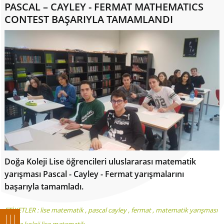
PASCAL – CAYLEY - FERMAT MATHEMATICS
CONTEST BAŞARIYLA TAMAMLANDI
Doğa Koleji Lise öğrencileri uluslararası matematik
yarışması Pascal - Cayley - Fermat yarışmalarını
başarıyla tamamladı.
ETİKETLER :
lise matematik
,
pascal cayley
,
fermat
,
matematik yarışması