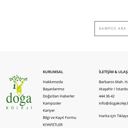
KURUMSAL
İLETİŞİM & ULA
Hakkımızda
Barbaros Mah. Ha
Başarılarımız
Ataşehir / İstanb
Doğa'dan Haberler
444 36 42
Kampüsler
info@dogakoleji.
Kariyer
Harita için Tıklayın
Bilgi ve Kayıt Formu
KIYAFETLER