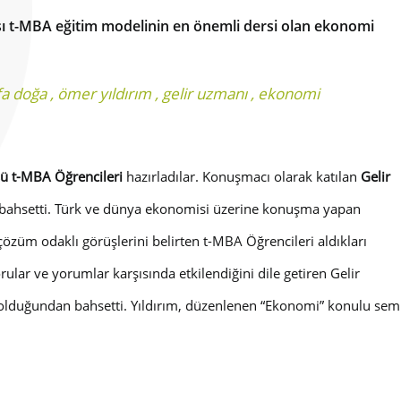
sı t-MBA eğitim modelinin en önemli dersi olan ekonomi
fa doğa
,
ömer yıldırım
,
gelir uzmanı
,
ekonomi
ü t-MBA Öğrencileri
hazırladılar. Konuşmacı olarak katılan
Gelir
en bahsetti. Türk ve dünya ekonomisi üzerine konuşma yapan
 çözüm odaklı görüşlerini belirten t-MBA Öğrencileri aldıkları
rular ve yorumlar karşısında etkilendiğini dile getiren Gelir
i olduğundan bahsetti. Yıldırım, düzenlenen “Ekonomi” konulu sem