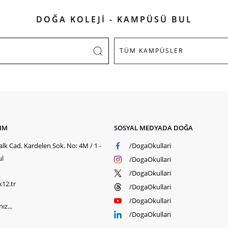
DOĞA KOLEJİ - KAMPÜSÜ BUL
ŞIM
SOSYAL MEDYADA DOĞA
lk Cad. Kardelen Sok. No: 4M / 1 -
/DogaOkullari
ul
/DogaOkullari
/DogaOkullari
k12.tr
/DogaOkullari
/DogaOkullari
ız...
/DogaOkullari