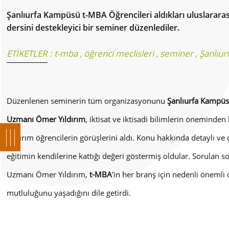
Şanlıurfa Kampüsü t-MBA Öğrencileri aldıkları uluslarara
dersini destekleyici bir seminer düzenlediler.
ETİKETLER :
t-mba
,
öğrenci meclisleri
,
seminer
,
Şanlıur
Düzenlenen seminerin tüm organizasyonunu
Şanlıurfa Kampüs
Uzmanı Ömer Yıldırım
, iktisat ve iktisadi bilimlerin önemind
Yıldırım öğrencilerin görüşlerini aldı. Konu hakkında detaylı ve
eğitimin kendilerine kattığı değeri göstermiş oldular. Sorulan so
Uzmanı Ömer Yıldırım,
t-MBA
’in her branş için nedenli öneml
mutluluğunu yaşadığını dile getirdi.