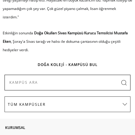
sevgi yaşamayı nasip etti. Hayattaki en büyük kazancım bu. Yapmak isteyip de
yapamadığım çok şey var. Çok güzel piyano çalmak, lisan öğrenmek
isterdim.
"
Etkinliğin sonunda
Doğa Okulları Sivas Kampüsü Kurucu Temsilcisi Mustafa
Eken
, Şoray'a Sivas tarağı ve halısı ile dokuma çantasının olduğu çeşitli
hediyeler verdi.
DOĞA KOLEJİ - KAMPÜSÜ BUL
KURUMSAL