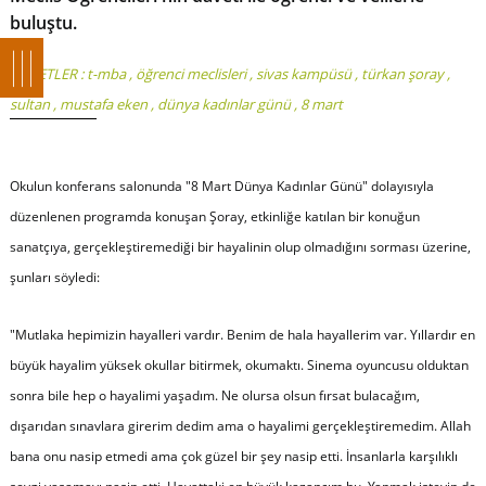
buluştu.
ETİKETLER :
t-mba
,
öğrenci meclisleri
,
sivas kampüsü
,
türkan şoray
,
sultan
,
mustafa eken
,
dünya kadınlar günü
,
8 mart
Okulun konferans salonunda "8 Mart Dünya Kadınlar Günü" dolayısıyla
düzenlenen programda konuşan Şoray, etkinliğe katılan bir konuğun
sanatçıya, gerçekleştiremediği bir hayalinin olup olmadığını sorması üzerine,
şunları söyledi:
"Mutlaka hepimizin hayalleri vardır. Benim de hala hayallerim var. Yıllardır en
büyük hayalim yüksek okullar bitirmek, okumaktı. Sinema oyuncusu olduktan
sonra bile hep o hayalimi yaşadım. Ne olursa olsun fırsat bulacağım,
dışarıdan sınavlara girerim dedim ama o hayalimi gerçekleştiremedim. Allah
bana onu nasip etmedi ama çok güzel bir şey nasip etti. İnsanlarla karşılıklı