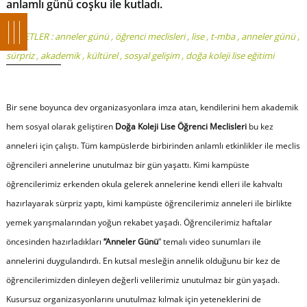
anlamlı günü coşku ile kutladı.
ETİKETLER :
anneler günü
,
öğrenci meclisleri
,
lise
,
t-mba
,
anneler günü
,
sürpriz
,
akademik
,
kültürel
,
sosyal gelişim
,
doğa koleji lise eğitimi
Bir sene boyunca dev organizasyonlara imza atan, kendilerini hem akademik
hem sosyal olarak geliştiren
Doğa Koleji Lise Öğrenci Meclisleri
bu kez
anneleri için çalıştı. Tüm kampüslerde birbirinden anlamlı etkinlikler ile meclis
öğrencileri annelerine unutulmaz bir gün yaşattı. Kimi kampüste
öğrencilerimiz erkenden okula gelerek annelerine kendi elleri ile kahvaltı
hazırlayarak sürpriz yaptı, kimi kampüste öğrencilerimiz anneleri ile birlikte
yemek yarışmalarından yoğun rekabet yaşadı. Öğrencilerimiz haftalar
öncesinden hazırladıkları
“Anneler Günü
” temalı video sunumları ile
annelerini duygulandırdı. En kutsal mesleğin annelik olduğunu bir kez de
öğrencilerimizden dinleyen değerli velilerimiz unutulmaz bir gün yaşadı.
Kusursuz organizasyonlarını unutulmaz kılmak için yeteneklerini de