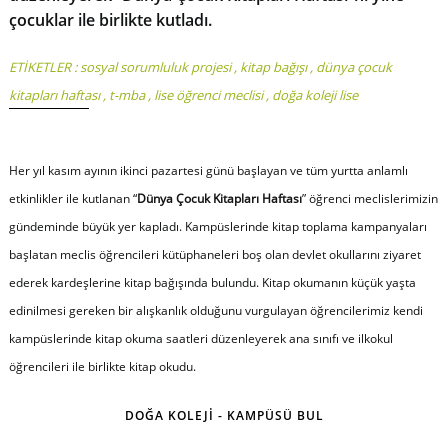
çocuklar ile birlikte kutladı.
ETİKETLER :
sosyal sorumluluk projesi
,
kitap bağışı
,
dünya çocuk
kitapları haftası
,
t-mba
,
lise öğrenci meclisi
,
doğa koleji lise
Her yıl kasım ayının ikinci pazartesi günü başlayan ve tüm yurtta anlamlı
etkinlikler ile kutlanan “
Dünya Çocuk Kitapları Haftası
” öğrenci meclislerimizin
gündeminde büyük yer kapladı. Kampüslerinde kitap toplama kampanyaları
başlatan meclis öğrencileri kütüphaneleri boş olan devlet okullarını ziyaret
ederek kardeşlerine kitap bağışında bulundu. Kitap okumanın küçük yaşta
edinilmesi gereken bir alışkanlık olduğunu vurgulayan öğrencilerimiz kendi
kampüslerinde kitap okuma saatleri düzenleyerek ana sınıfı ve ilkokul
öğrencileri ile birlikte kitap okudu.
DOĞA KOLEJİ - KAMPÜSÜ BUL