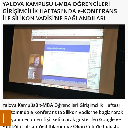
YALOVA KAMPÜSÜ t-MBA ÖĞRENCİLERİ
GİRİŞİMCİLİK HAFTASI'NDA e-KONFERANS
İLE SİLİKON VADİSİ’NE BAĞLANDILAR!
Yalova Kampüsü t-MBA Öğrencileri Girişimcilik Haftası
kapsamında e-Konferans’ta Silikon Vadisi’ne bağlanarak
dünyanın en önemli şirketi olarak gösterilen Google ve
Apple’da çalışan Yiğit Ihlamur ve Okan Çetin’le buluştu.