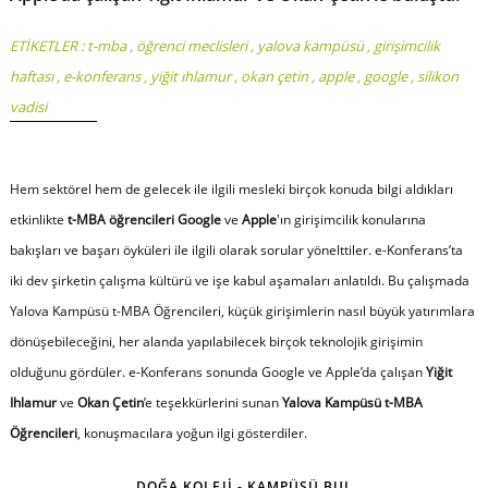
ETİKETLER :
t-mba
,
öğrenci meclisleri
,
yalova kampüsü
,
girişimcilik
haftası
,
e-konferans
,
yiğit ıhlamur
,
okan çetin
,
apple
,
google
,
silikon
vadisi
Hem sektörel hem de gelecek ile ilgili mesleki birçok konuda bilgi aldıkları
etkinlikte
t-MBA öğrencileri
Google
ve
Apple
'ın girişimcilik konularına
bakışları ve başarı öyküleri ile ilgili olarak sorular yönelttiler. e-Konferans’ta
iki dev şirketin çalışma kültürü ve işe kabul aşamaları anlatıldı. Bu çalışmada
Yalova Kampüsü t-MBA Öğrencileri, küçük girişimlerin nasıl büyük yatırımlara
dönüşebileceğini, her alanda yapılabilecek birçok teknolojik girişimin
olduğunu gördüler. e-Konferans sonunda Google ve Apple’da çalışan
Yiğit
Ihlamur
ve
Okan Çetin
’e teşekkürlerini sunan
Yalova Kampüsü t-MBA
Öğrencileri
, konuşmacılara yoğun ilgi gösterdiler.
DOĞA KOLEJİ - KAMPÜSÜ BUL