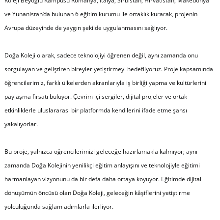
Koleji Beyoğlu Kampüsü Romanya, İtalya, Sırbistan, Hırvatistan, Makedonya
ve Yunanistan’da bulunan 6 eğitim kurumu ile ortaklık kurarak, projenin
Avrupa düzeyinde de yaygın şekilde uygulanmasını sağlıyor.
Doğa Koleji olarak, sadece teknolojiyi öğrenen değil, aynı zamanda onu
sorgulayan ve geliştiren bireyler yetiştirmeyi hedefliyoruz. Proje kapsamında
öğrencilerimiz, farklı ülkelerden akranlarıyla iş birliği yapma ve kültürlerini
paylaşma fırsatı buluyor. Çevrim içi sergiler, dijital projeler ve ortak
etkinliklerle uluslararası bir platformda kendilerini ifade etme şansı
yakalıyorlar.
Bu proje, yalnızca öğrencilerimizi geleceğe hazırlamakla kalmıyor; aynı
zamanda Doğa Kolejinin yenilikçi eğitim anlayışını ve teknolojiyle eğitimi
harmanlayan vizyonunu da bir defa daha ortaya koyuyor. Eğitimde dijital
dönüşümün öncüsü olan Doğa Koleji, geleceğin kâşiflerini yetiştirme
yolculuğunda sağlam adımlarla ilerliyor.