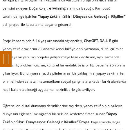
Avrupa Birliği Programları kapsamında yürütülen proje ortaklıklarına bir
yenisini ekleyen Doğa Koleji,
eTwinning
alanında Beyoğlu Kampüsü
tarafından geliştirilen
“Yapay Zekânın Sihirli Dünyasında: Geleceğin Kâşifleri”
adlı projesi ile kabul alma başarısı gösterdi.
Proje kapsamında 6-14 yaş arasındaki öğrencileri,
ChatGPT, DALL-E
gibi
yapay zekâ araçlarını kullanarak kendi hikâyelerini yazmaya, dijital çizimler
yapmaya ve yenilikçi projeler geliştirmeye teşvik edilirken, aynı zamanda
yaratıcılık, problem çözme, kültürel farkındalık ve iş birliği becerileri ön plana
çıkarılıyor. Bunun yanı sıra, disiplinler arası bir yaklaşımla, yapay zekânın fen
bilimlerinden sanata, matematikten sosyal çalışmalara kadar farklı alanlarda
nasıl kullanılabileceği uygulamalı etkinliklerle gösteriliyor.
Öğrencileri dijital dünyanın derinliklerine taşırken, yapay zekânın büyüleyici
dünyasını eğlenceli ve öğretici bir şekilde keşfetme fırsatı sunan
“Yapay
Zekânın Sihirli Dünyasında: Geleceğin Kâşifleri” Projesi
kapsamında Doğa