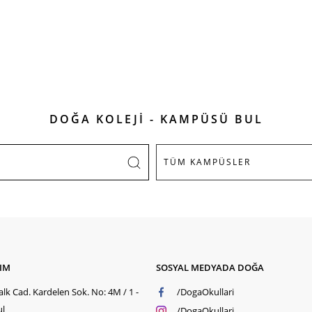
DOĞA KOLEJİ - KAMPÜSÜ BUL
ŞIM
SOSYAL MEDYADA DOĞA
lk Cad. Kardelen Sok. No: 4M / 1 -
/DogaOkullari
ul
/DogaOkullari