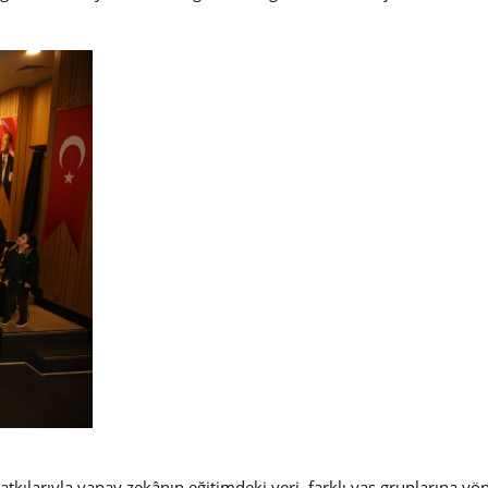
arıyla yapay zekânın eğitimdeki yeri, farklı yaş gruplarına yönel