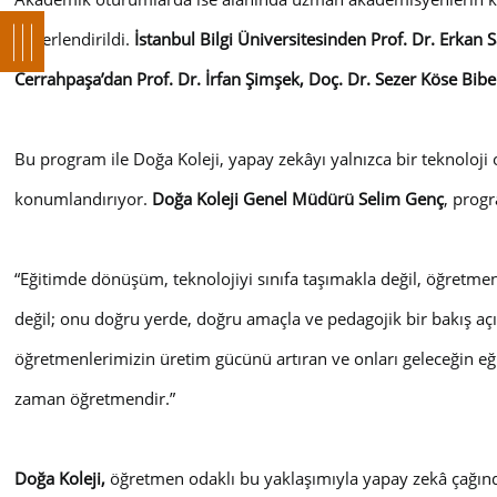
değerlendirildi.
İstanbul Bilgi Üniversitesinden Prof. Dr. Erkan S
Cerrahpaşa’dan Prof. Dr. İrfan Şimşek, Doç. Dr. Sezer Köse Bib
Bu program ile Doğa Koleji, yapay zekâyı yalnızca bir teknoloji o
konumlandırıyor.
Doğa Koleji Genel Müdürü Selim Genç
, prog
“
Eğitimde dönüşüm, teknolojiyi sınıfa taşımakla değil, öğretmen
değil; onu doğru yerde, doğru amaçla ve pedagojik bir bakış açı
öğretmenlerimizin üretim gücünü artıran ve onları geleceğin eğ
zaman öğretmendir
.”
Doğa Koleji,
öğretmen odaklı bu yaklaşımıyla yapay zekâ çağınd