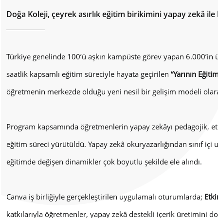
Doğa Koleji, çeyrek asırlık eğitim birikimini yapay zekâ il
Türkiye genelinde 100’ü aşkın kampüste görev yapan 6.000’in ü
saatlik kapsamlı eğitim süreciyle hayata geçirilen
“Yarının Eğit
öğretmenin merkezde olduğu yeni nesil bir gelişim modeli olar
Program kapsamında öğretmenlerin yapay zekâyı pedagojik, etik 
eğitim süreci yürütüldü. Yapay zekâ okuryazarlığından sınıf iç
eğitimde değişen dinamikler çok boyutlu şekilde ele alındı.
Canva iş birliğiyle gerçekleştirilen uygulamalı oturumlarda;
Etk
katkılarıyla öğretmenler, yapay zekâ destekli içerik üretimini 