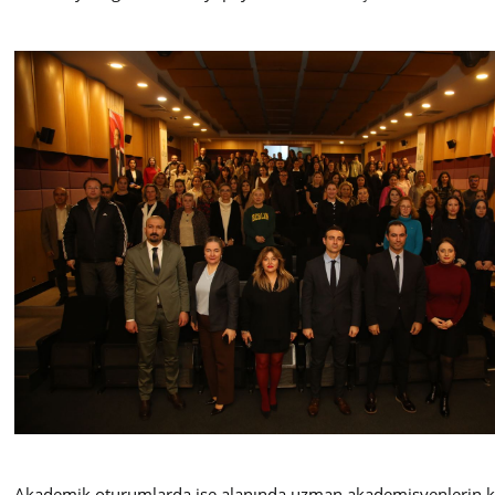
Akademik oturumlarda ise alanında uzman akademisyenlerin katkıl