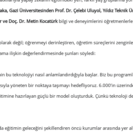
aka, Gazi Üniversitesinden Prof. Dr. Çelebi Uluyol, Yıldız Teknik Ü
er ve Doç. Dr. Metin Kocatürk
bilgi ve deneyimlerini öğretmenlerle 
larak değil; öğrenmeyi derinleştiren, öğretim süreçlerini zenginleş
rama ilişkin değerlendirmesinde şunları söyledi:
in bu teknolojiyi nasıl anlamlandırdığıyla başlar. Biz bu program
sıyla yöneten bir noktaya taşımayı hedefliyoruz. 6.000’in üzerind
itimine hazırlayan güçlü bir model oluşturduk. Çünkü teknoloji d
a eğitimin geleceğini şekillendiren öncü kurumlar arasında yer 